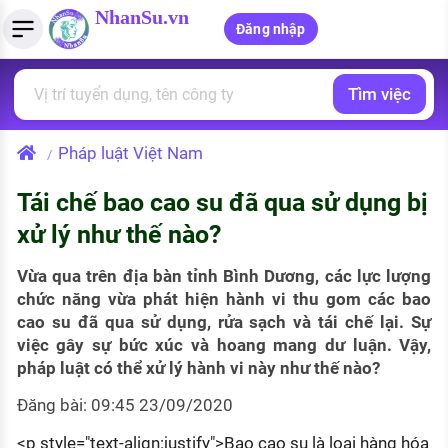
NhanSu.vn
Đăng nhập
Tìm việc
PHÁP LUẬT VIỆT NAM
Tìm việc làm
Quản lý CV
Tính lương Gross - Net
Văn bản pháp luật
Pháp luật Việt Nam
/
Việc làm ngành luật
Tải CV lên
Tính thuế thu nhập cá nhân
Chính sách mới
Tái chế bao cao su đã qua sử dụng bị
Việc làm lương cao
Tạo CV trực tuyến
Tính trợ cấp thất nghiệp
PHÁP LUẬT LAO ĐỘNG
xử lý như thế nào?
Lao động và tiền lương
Việc làm tốt nhất
MẪU CV THEO STYLE
Vừa qua trên địa bàn tỉnh Bình Dương, các lực lượng
Bảo hiểm và phúc lợi
chức năng vừa phát hiện hành vi thu gom các bao
CÔNG TY
Mẫu CV đơn giản
cao su đã qua sử dụng, rửa sạch và tái chế lại. Sự
Thuế thu nhập
việc gây sự bức xúc và hoang mang dư luận. Vậy,
Danh sách nhà tuyển dụng
Mẫu CV hiện đại
pháp luật có thể xử lý hành vi này như thế nào?
Hồ sơ biểu mẫu
Nhà tuyển dụng hàng đầu
Đăng bài: 09:45 23/09/2020
Chính sách lao động
<p style="text-align:justify">Bao cao su là loại hàng hóa