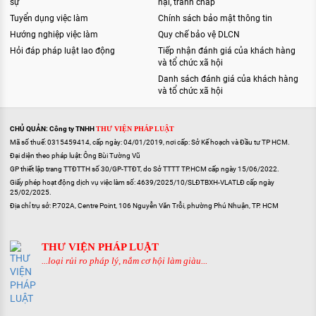
sự
nại, tranh chấp
Tuyển dụng việc làm
Chính sách bảo mật thông tin
Hướng nghiệp việc làm
Quy chế bảo vệ DLCN
Hỏi đáp pháp luật lao động
Tiếp nhận đánh giá của khách hàng
và tổ chức xã hội
Danh sách đánh giá của khách hàng
và tổ chức xã hội
CHỦ QUẢN: Công ty TNHH
THƯ VIỆN PHÁP LUẬT
Mã số thuế: 0315459414, cấp ngày: 04/01/2019, nơi cấp: Sở Kế hoạch và Đầu tư TP HCM.
Đại diện theo pháp luật: Ông Bùi Tường Vũ
GP thiết lập trang TTĐTTH số 30/GP-TTĐT, do Sở TTTT TP.HCM cấp ngày 15/06/2022.
Giấy phép hoạt động dịch vụ việc làm số: 4639/2025/10/SLĐTBXH-VLATLĐ cấp ngày
25/02/2025.
Địa chỉ trụ sở: P.702A, Centre Point, 106 Nguyễn Văn Trỗi, phường Phú Nhuận, TP. HCM
THƯ VIỆN PHÁP LUẬT
...loại rủi ro pháp lý, nắm cơ hội làm giàu...