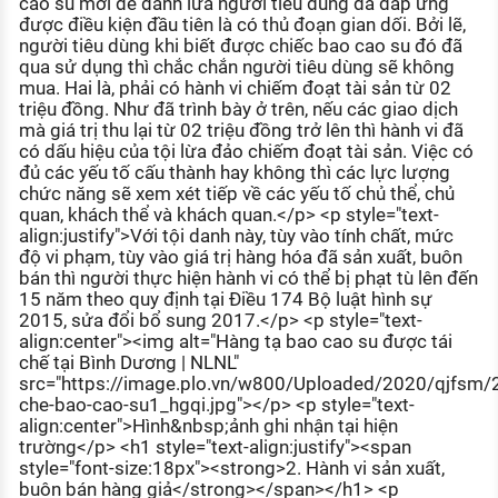
cao su mới để đánh lừa người tiêu dùng đã đáp ứng
được điều kiện đầu tiên là có thủ đoạn gian dối. Bởi lẽ,
người tiêu dùng khi biết được chiếc bao cao su đó đã
qua sử dụng thì chắc chắn người tiêu dùng sẽ không
mua. Hai là, phải có hành vi chiếm đoạt tài sản từ 02
triệu đồng. Như đã trình bày ở trên, nếu các giao dịch
mà giá trị thu lại từ 02 triệu đồng trở lên thì hành vi đã
có dấu hiệu của tội lừa đảo chiếm đoạt tài sản. Việc có
đủ các yếu tố cấu thành hay không thì các lực lượng
chức năng sẽ xem xét tiếp về các yếu tố chủ thể, chủ
quan, khách thể và khách quan.</p> <p style="text-
align:justify">Với tội danh này, tùy vào tính chất, mức
độ vi phạm, tùy vào giá trị hàng hóa đã sản xuất, buôn
bán thì người thực hiện hành vi có thể bị phạt tù lên đến
15 năm theo quy định tại Điều 174 Bộ luật hình sự
2015, sửa đổi bổ sung 2017.</p> <p style="text-
align:center"><img alt="Hàng tạ bao cao su được tái
chế tại Bình Dương | NLNL"
src="https://image.plo.vn/w800/Uploaded/2020/qjfsm/
che-bao-cao-su1_hgqi.jpg"></p> <p style="text-
align:center">Hình&nbsp;ảnh ghi nhận tại hiện
trường</p> <h1 style="text-align:justify"><span
style="font-size:18px"><strong>2. Hành vi sản xuất,
buôn bán hàng giả</strong></span></h1> <p