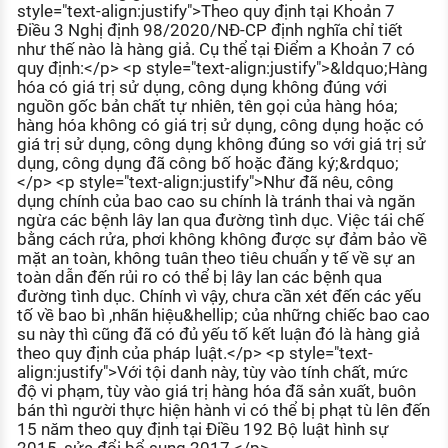
style="text-align:justify">Theo quy định tại Khoản 7
Điều 3 Nghị định 98/2020/NĐ-CP định nghĩa chỉ tiết
như thế nào là hàng giả. Cụ thể tại Điểm a Khoản 7 có
quy định:</p> <p style="text-align:justify">&ldquo;Hàng
hóa có giá trị sử dụng, công dụng không đúng với
nguồn gốc bản chất tự nhiên, tên gọi của hàng hóa;
hàng hóa không có giá trị sử dụng, công dụng hoặc có
giá trị sử dụng, công dụng không đúng so với giá trị sử
dụng, công dụng đã công bố hoặc đăng ký;&rdquo;
</p> <p style="text-align:justify">Như đã nêu, công
dụng chính của bao cao su chính là tránh thai và ngăn
ngừa các bệnh lây lan qua đường tình dục. Việc tái chế
bằng cách rửa, phơi không không được sự đảm bảo về
mặt an toàn, không tuân theo tiêu chuẩn y tế về sự an
toàn dẫn đến rủi ro có thể bị lây lan các bệnh qua
đường tình dục. Chính vì vậy, chưa cần xét đến các yếu
tố về bao bì ,nhãn hiệu&hellip; của những chiếc bao cao
su này thì cũng đã có đủ yếu tố kết luận đó là hàng giả
theo quy định của pháp luật.</p> <p style="text-
align:justify">Với tội danh này, tùy vào tính chất, mức
độ vi phạm, tùy vào giá trị hàng hóa đã sản xuất, buôn
bán thì người thực hiện hành vi có thể bị phạt tù lên đến
15 năm theo quy định tại Điều 192 Bộ luật hình sự