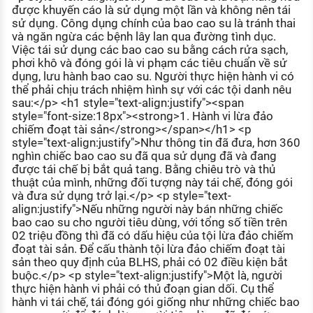
được khuyến cáo là sử dụng một lần và không nên tái
KHÁM PHÁ NGHỀ NGHIỆP
sử dụng. Công dụng chính của bao cao su là tránh thai
Tử vi nghề nghiệp
và ngăn ngừa các bệnh lây lan qua đường tình dục.
Việc tái sử dụng các bao cao su bằng cách rửa sạch,
phơi khô và đóng gói là vi phạm các tiêu chuẩn về sử
Kỹ năng nghề nghiệp
dụng, lưu hành bao cao su. Người thực hiện hành vi có
thể phải chịu trách nhiệm hình sự với các tội danh nêu
HƯỚNG NGHIỆP VIỆC LÀM
sau:</p> <h1 style="text-align:justify"><span
Đặc trưng từng nghề
style="font-size:18px"><strong>1. Hành vi lừa đảo
chiếm đoạt tài sản</strong></span></h1> <p
style="text-align:justify">Như thông tin đã đưa, hơn 360
Xu hướng việc làm
nghìn chiếc bao cao su đã qua sử dụng đã và đang
XÂY DỰNG VÀ PHÁT TRIỂN ĐỘI NGŨ
được tái chế bị bắt quả tang. Bằng chiêu trò và thủ
NHÂN SỰ
thuật của mình, những đối tượng này tái chế, đóng gói
và đưa sử dụng trở lại.</p> <p style="text-
TUYỂN DỤNG VIỆC LÀM
align:justify">Nếu những người này bán những chiếc
bao cao su cho người tiêu dùng, với tổng số tiền trên
02 triệu đồng thì đã có dấu hiệu của tội lừa đảo chiếm
đoạt tài sản. Để cấu thành tội lừa đảo chiếm đoạt tài
sản theo quy định của BLHS, phải có 02 điều kiện bắt
buộc.</p> <p style="text-align:justify">Một là, người
thực hiện hành vi phải có thủ đoạn gian dối. Cụ thể
hành vi tái chế, tái đóng gói giống như những chiếc bao