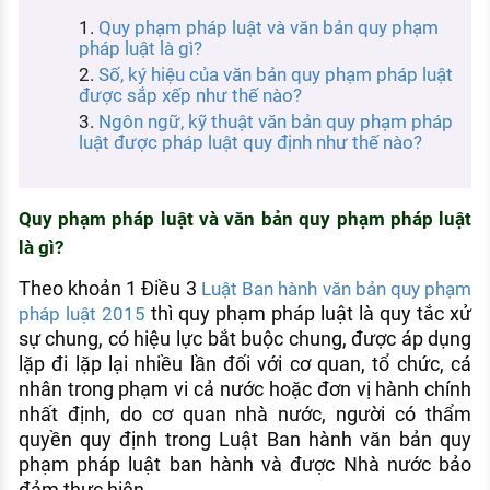
KHÁM PHÁ NGHỀ NGHIỆP
Quy phạm pháp luật và văn bản quy phạm
pháp luật là gì?
Tử vi nghề nghiệp
Số, ký hiệu của văn bản quy phạm pháp luật
được sắp xếp như thế nào?
Kỹ năng nghề nghiệp
Ngôn ngữ, kỹ thuật văn bản quy phạm pháp
HƯỚNG NGHIỆP VIỆC LÀM
luật được pháp luật quy định như thế nào?
Đặc trưng từng nghề
Quy phạm pháp luật và văn bản quy phạm pháp luật
Xu hướng việc làm
là gì?
XÂY DỰNG VÀ PHÁT TRIỂN ĐỘI NGŨ
NHÂN SỰ
Theo khoản 1 Điều 3
Luật Ban hành văn bản quy phạm
thì quy phạm pháp luật là quy tắc xử
pháp luật 2015
TUYỂN DỤNG VIỆC LÀM
sự chung, có hiệu lực bắt buộc chung, được áp dụng
lặp đi lặp lại nhiều lần đối với cơ quan, tổ chức, cá
nhân trong phạm vi cả nước hoặc đơn vị hành chính
nhất định, do cơ quan nhà nước, người có thẩm
quyền quy định trong Luật Ban hành văn bản quy
phạm pháp luật ban hành và được Nhà nước bảo
đảm thực hiện.