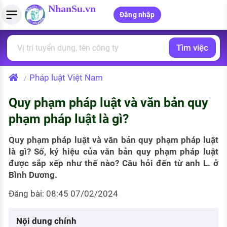
NhanSu.vn
Đăng nhập
Tìm việc
PHÁP LUẬT VIỆT NAM
Tìm việc làm
Quản lý CV
Tính lương Gross - Net
Văn bản pháp luật
Pháp luật Việt Nam
/
Việc làm ngành luật
Tải CV lên
Tính thuế thu nhập cá nhân
Chính sách mới
Quy phạm pháp luật và văn bản quy
Việc làm lương cao
Tạo CV trực tuyến
Tính trợ cấp thất nghiệp
PHÁP LUẬT LAO ĐỘNG
phạm pháp luật là gì?
Lao động và tiền lương
Việc làm tốt nhất
MẪU CV THEO STYLE
Quy phạm pháp luật và văn bản quy phạm pháp luật
Bảo hiểm và phúc lợi
là gì? Số, ký hiệu của văn bản quy phạm pháp luật
CÔNG TY
Mẫu CV đơn giản
được sắp xếp như thế nào? Câu hỏi đến từ anh L. ở
Thuế thu nhập
Bình Dương.
Danh sách nhà tuyển dụng
Mẫu CV hiện đại
Đăng bài: 08:45 07/02/2024
Hồ sơ biểu mẫu
Nhà tuyển dụng hàng đầu
Chính sách lao động
Nội dung chính