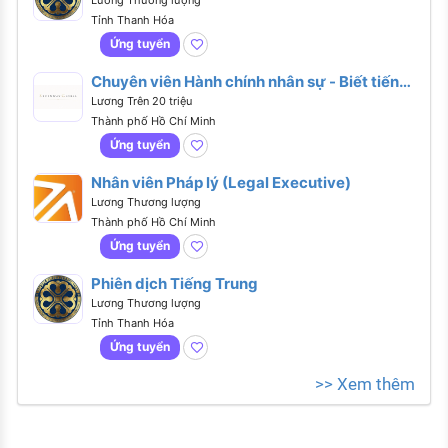
Tỉnh Thanh Hóa
Ứng tuyển
Chuyên viên Hành chính nhân sự - Biết tiếng
Anh hoặc tiếng Trung
Lương Trên 20 triệu
Thành phố Hồ Chí Minh
Ứng tuyển
Nhân viên Pháp lý (Legal Executive)
Lương Thương lượng
Thành phố Hồ Chí Minh
Ứng tuyển
Phiên dịch Tiếng Trung
Lương Thương lượng
Tỉnh Thanh Hóa
Ứng tuyển
>> Xem thêm