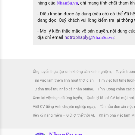
hàng của
, chỉ mang tính chất tham kh
NhanSu.vn
- Điều khoản được áp dụng (nếu có) có thể đã hết
đang đọc. Quý khách vui lòng kiểm tra lại thông t
- Mọi ý kiến thắc mắc về bản quyền, nội dung của 
địa chỉ email
hotrophaply@
;
NhanSu.vn
Ứng tuyển thực tập sinh không cần kinh nghiệm
Tuyển trưởn
Tìm việc làm thêm linh hoạt thời gian
Tìm việc full time lươ
Tự tính thuế thu nhập cá nhân online
Tính lương chính xác ch
Xem lại việc bạn đã ứng tuyển
Quản lý tất cả CV tại một nơi
Viết CV tiếng Anh chuyên nghiệp ngay
Tải mẫu đơn xin việc 
Rèn kỹ năng mềm – Giữ lợi thế thời AI
Khám phá việc làm Ma