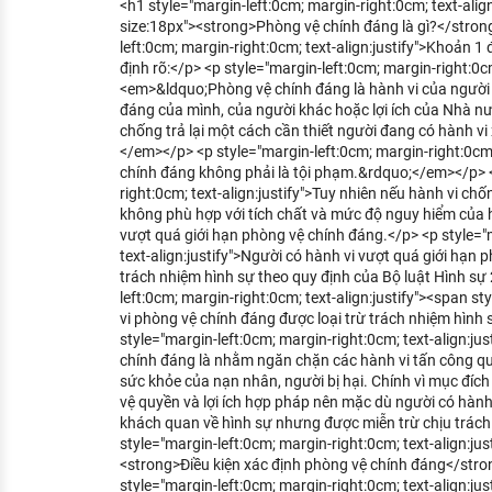
<h1 style="margin-left:0cm; margin-right:0cm; text-align
KHÁM PHÁ NGHỀ NGHIỆP
size:18px"><strong>Phòng vệ chính đáng là gì?</stron
left:0cm; margin-right:0cm; text-align:justify">Khoản 1
Tử vi nghề nghiệp
định rõ:</p> <p style="margin-left:0cm; margin-right:0cm;
<em>&ldquo;Phòng vệ chính đáng là hành vi của người v
Kỹ năng nghề nghiệp
đáng của mình, của người khác hoặc lợi ích của Nhà n
chống trả lại một cách cần thiết người đang có hành vi 
HƯỚNG NGHIỆP VIỆC LÀM
</em></p> <p style="margin-left:0cm; margin-right:0cm
chính đáng không phải là tội phạm.&rdquo;</em></p> <
Đặc trưng từng nghề
right:0cm; text-align:justify">Tuy nhiên nếu hành vi chố
không phù hợp với tích chất và mức độ nguy hiểm của h
Xu hướng việc làm
vượt quá giới hạn phòng vệ chính đáng.</p> <p style="
text-align:justify">Người có hành vi vượt quá giới hạn 
XÂY DỰNG VÀ PHÁT TRIỂN ĐỘI NGŨ
trách nhiệm hình sự theo quy định của Bộ luật Hình sự
NHÂN SỰ
left:0cm; margin-right:0cm; text-align:justify"><span s
vi phòng vệ chính đáng được loại trừ trách nhiệm hìn
TUYỂN DỤNG VIỆC LÀM
style="margin-left:0cm; margin-right:0cm; text-align:ju
chính đáng là nhằm ngăn chặn các hành vi tấn công q
sức khỏe của nạn nhân, người bị hại. Chính vì mục đíc
vệ quyền và lợi ích hợp pháp nên mặc dù người có hành 
khách quan về hình sự nhưng được miễn trừ chịu trách
style="margin-left:0cm; margin-right:0cm; text-align:jus
<strong>Điều kiện xác định phòng vệ chính đáng</str
style="margin-left:0cm; margin-right:0cm; text-align:ju