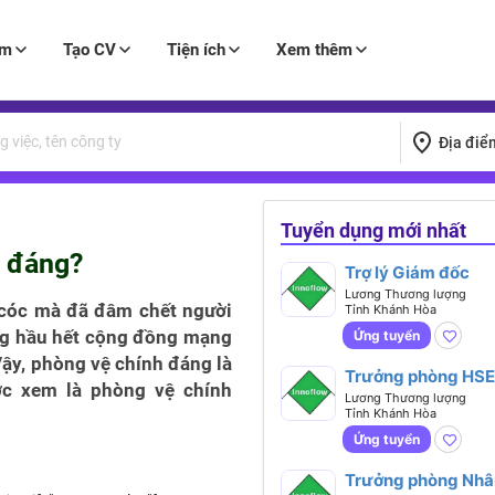
àm
Tạo CV
Tiện ích
Xem thêm
Địa điể
Tuyển dụng mới nhất
h đáng?
Trợ lý Giám đốc
Lương Thương lượng
t cóc mà đã đâm chết người
Tỉnh Khánh Hòa
ng hầu hết cộng đồng mạng
Ứng tuyển
ậy, phòng vệ chính đáng là
Trưởng phòng HSE
c xem là phòng vệ chính
Lương Thương lượng
Tỉnh Khánh Hòa
Ứng tuyển
Trưởng phòng Nhâ