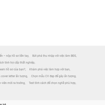
ển – nộp hồ sơ liền tay
Bứt phá thu nhập với việc làm BĐS
ch tính trợ cấp thất nghiệp
 xem hồ sơ của bạn?
Khám phá việc làm hợp với bạn
 cover letter ấn tượng
Chọn mẫu CV đẹp để gây ấn tượng
h viên mới ra trường
Test tính cách để chọn nghề phù hợp
ên hệ