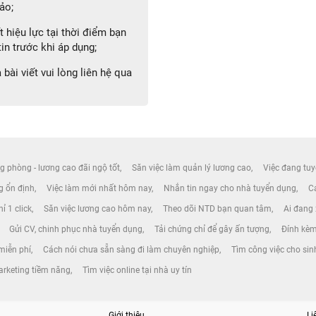
ảo;
 hiệu lực tại thời điểm bạn
in trước khi áp dụng;
bài viết vui lòng liên hệ qua
g phòng - lương cao đãi ngộ tốt
Săn việc làm quản lý lương cao
Việc đang tuy
ng ổn định
Việc làm mới nhất hôm nay
Nhắn tin ngay cho nhà tuyển dụng
Cá
ỉ 1 click
Săn việc lương cao hôm nay
Theo dõi NTD bạn quan tâm
Ai đang
Gửi CV, chinh phục nhà tuyển dụng
Tải chứng chỉ để gây ấn tượng
Đính kèm
miễn phí
Cách nói chưa sẵn sàng đi làm chuyên nghiệp
Tìm công việc cho sin
rketing tiềm năng
Tìm việc online tại nhà uy tín
Giới thiệu
Li