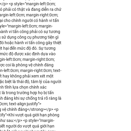
</p> <p style="margin-left:0cm;
đó phải có thật và đang diễn ra chứ
gin-left:0cm; margin-right:0cm;
hại cho chính người có hành vi tấn
yle="margin-left:0cm; margin-
 hành vi tấn công phải có sự tương
 sử dụng công cụ phương tiện gì
ó hoặc hành vi tấn công gây thiệt
ệt hại đến mức độ đó. Sự tương
à mức độ được xác định dựa vào
in-left:0cm; margin-right:0cm;
ược coi là phòng vệ chính đáng
-left:0cm; margin-right:0cm; text-
iết hay không phải xem xét một
ặc biệt là thái độ, tâm lý của người
ình tĩnh lựa chọn chính xác
 là trong trường hợp họ bị tấn
nh đáng khi sự chống trả rõ ràng là
cm; text-align:justify">
g vệ chính đáng</strong></p> <p
stify">Khi vượt quá giới hạn phòng
 như sau:</p> <p style="margin-
giết người do vượt quá giới hạn