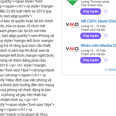
:justify"><span style="font-
Lương Thương lượng
Tỉnh Khánh Hòa
g></span></h1> <p style="margin-
 điều 22 Bộ luật Hình sự 2015 quy
Ứng tuyển
 text-align:justify">
HR (30% Hành Chín
ì bảo vệ quyền hoặc lợi ích chính
70% Tuyển Dụng)
ước, của cơ quan, tổ chức mà
Lương 10 - 12 triệu
Thành phố Hà Nội
xâm phạm các lợi ích nói trên.
; text-align:justify"><em>Phòng vệ
Ứng tuyển
p style="margin-left:0cm; margin-
Nhân viên Media 
ng trả rõ ràng quá mức cần thiết,
- Dựng)
ành vi xâm hại thì được xem là
Lương 13 - 16 triệu
Thành phố Hà Nội
margin-left:0cm; margin-right:0cm;
Ứng tuyển
phòng vệ chính đáng phải chịu
 2015.</p> <h1 style="margin-
>> Xem
tyle="font-size:18px"><strong>Hành
h sự</strong></span></h1> <p
stify">Mục đích của việc phòng vệ
uá khích ảnh hưởng đến tính mạng
h của phòng vệ chính đáng là bảo
vi phòng vệ gây nên thiệt hại
 nhiệm hình sự.</p> <h1
tify"><span style="font-size:18px">
ong></span></h1> <p
stify">Hành vi tội phạm đc thực