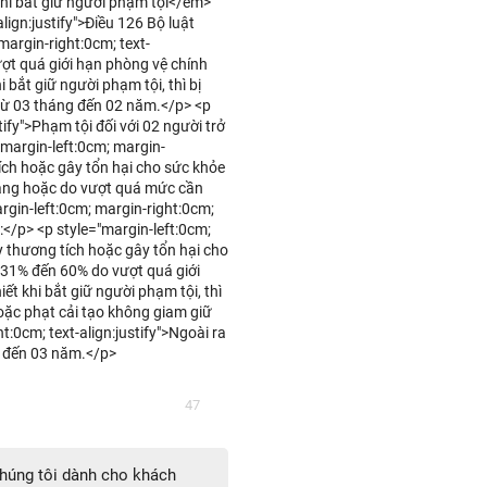
hi bắt giữ người phạm tội</em>
lign:justify">Điều 126 Bộ luật
margin-right:0cm; text-
ượt quá giới hạn phòng vệ chính
bắt giữ người phạm tội, thì bị
từ 03 tháng đến 02 năm.</p> <p
tify">Phạm tội đối với 02 người trở
"margin-left:0cm; margin-
tích hoặc gây tổn hại cho sức khỏe
đáng hoặc do vượt quá mức cần
rgin-left:0cm; margin-right:0cm;
:</p> <p style="margin-left:0cm;
y thương tích hoặc gây tổn hại cho
 31% đến 60% do vượt quá giới
t khi bắt giữ người phạm tội, thì
oặc phạt cải tạo không giam giữ
:0cm; text-align:justify">Ngoài ra
ăm đến 03 năm.</p>
47
 chúng tôi dành cho khách