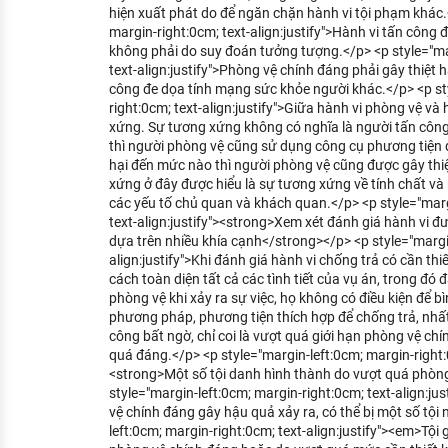
hiện xuất phát do để ngăn chặn hành vi tội phạm khác.
margin-right:0cm; text-align:justify">Hành vi tấn công 
không phải do suy đoán tưởng tượng.</p> <p style="mar
text-align:justify">Phòng vệ chính đáng phải gây thiệt 
công đe dọa tính mạng sức khỏe người khác.</p> <p st
right:0cm; text-align:justify">Giữa hành vi phòng vệ và
xứng. Sự tương xứng không có nghĩa là người tấn công
thì người phòng vệ cũng sử dụng công cụ phương tiện đ
hại đến mức nào thì người phòng vệ cũng được gây thi
xứng ở đây được hiểu là sự tương xứng về tính chất v
các yếu tố chủ quan và khách quan.</p> <p style="marg
text-align:justify"><strong>Xem xét đánh giá hành vi đ
dựa trên nhiều khía cạnh</strong></p> <p style="margin
align:justify">Khi đánh giá hành vi chống trả có cần th
cách toàn diện tất cả các tình tiết của vụ án, trong đó đ
phòng vệ khi xảy ra sự việc, họ không có điều kiện để b
phương pháp, phương tiện thích hợp để chống trả, nhất
công bất ngờ, chỉ coi là vượt quá giới hạn phòng vệ chí
quá đáng.</p> <p style="margin-left:0cm; margin-right:0
<strong>Một số tội danh hình thành do vượt quá phòn
style="margin-left:0cm; margin-right:0cm; text-align:ju
vệ chính đáng gây hậu quả xảy ra, có thể bị một số tội
left:0cm; margin-right:0cm; text-align:justify"><em>Tội 