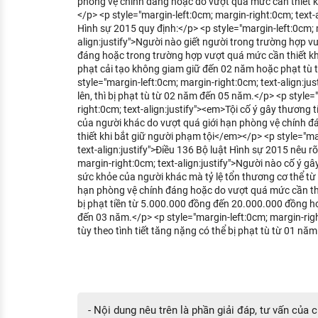
phòng vệ chính đáng hoặc do vượt quá mức cần thiết k
</p> <p style="margin-left:0cm; margin-right:0cm; text-a
Hình sự 2015 quy định:</p> <p style="margin-left:0cm; 
align:justify">Người nào giết người trong trường hợp v
đáng hoặc trong trường hợp vượt quá mức cần thiết khi 
phạt cải tạo không giam giữ đến 02 năm hoặc phạt tù 
style="margin-left:0cm; margin-right:0cm; text-align:jus
lên, thì bị phạt tù từ 02 năm đến 05 năm.</p> <p style=
right:0cm; text-align:justify"><em>Tội cố ý gây thương 
của người khác do vượt quá giới hạn phòng vệ chính 
thiết khi bắt giữ người phạm tội</em></p> <p style="ma
text-align:justify">Điều 136 Bộ luật Hình sự 2015 nêu rõ
margin-right:0cm; text-align:justify">Người nào cố ý gâ
sức khỏe của người khác mà tỷ lệ tổn thương cơ thể từ
hạn phòng vệ chính đáng hoặc do vượt quá mức cần thiế
bị phạt tiền từ 5.000.000 đồng đến 20.000.000 đồng h
đến 03 năm.</p> <p style="margin-left:0cm; margin-right
tùy theo tình tiết tăng nặng có thể bị phạt tù từ 01 n
- Nội dung nêu trên là phần giải đáp, tư vấn của