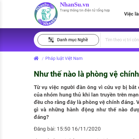
NhanSu.vn
Trang thông tin điện tử tổng hợp
Việc l
PHÁP LUẬT VIỆT NAM
Tìm việc làm
Quản lý CV
Tính lương Gross - Net
Danh mục Nghề
Văn bản pháp luật
Việc làm ngành luật
Tải CV lên
Tính thuế thu nhập cá nhân
Chính sách mới
Pháp luật Việt Nam
/
Việc làm lương cao
Tạo CV trực tuyến
Tính trợ cấp thất nghiệp
PHÁP LUẬT LAO ĐỘNG
Như thế nào là phòng vệ chín
Lao động và tiền lương
Việc làm tốt nhất
MẪU CV THEO STYLE
Từ vụ việc người đàn ông vì cứu vợ bị bắ
Bảo hiểm và phúc lợi
của nhóm hung thủ khi lan truyền trên mạ
CÔNG TY
Mẫu CV đơn giản
đều cho rằng đây là phòng vệ chính đáng. V
Thuế thu nhập
Danh sách nhà tuyển dụng
gì và những hành động như thế nào đượ
Mẫu CV hiện đại
đáng?
Hồ sơ biểu mẫu
Nhà tuyển dụng hàng đầu
Đăng bài: 15:50 16/11/2020
Chính sách lao động