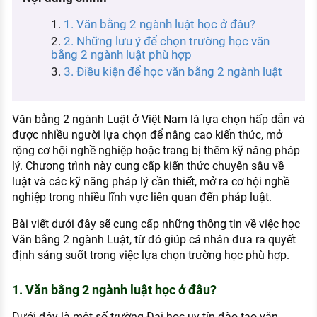
KHÁM PHÁ NGHỀ NGHIỆP
1. Văn bằng 2 ngành luật học ở đâu?
Tử vi nghề nghiệp
2. Những lưu ý để chọn trường học văn
bằng 2 ngành luật phù hợp
Kỹ năng nghề nghiệp
3. Điều kiện để học văn bằng 2 ngành luật
HƯỚNG NGHIỆP VIỆC LÀM
Đặc trưng từng nghề
Văn bằng 2 ngành Luật ở Việt Nam là lựa chọn hấp dẫn và
được nhiều người lựa chọn để nâng cao kiến thức, mở
Xu hướng việc làm
rộng cơ hội nghề nghiệp hoặc trang bị thêm kỹ năng pháp
lý. Chương trình này cung cấp kiến thức chuyên sâu về
XÂY DỰNG VÀ PHÁT TRIỂN ĐỘI NGŨ
luật và các kỹ năng pháp lý cần thiết, mở ra cơ hội nghề
NHÂN SỰ
nghiệp trong nhiều lĩnh vực liên quan đến pháp luật.
TUYỂN DỤNG VIỆC LÀM
Bài viết dưới đây sẽ cung cấp những thông tin về việc học
Văn bằng 2 ngành Luật, từ đó giúp cá nhân đưa ra quyết
định sáng suốt trong việc lựa chọn trường học phù hợp.
1. Văn bằng 2 ngành luật học ở đâu?
Dưới đây là một số trường Đại học uy tín đào tạo văn