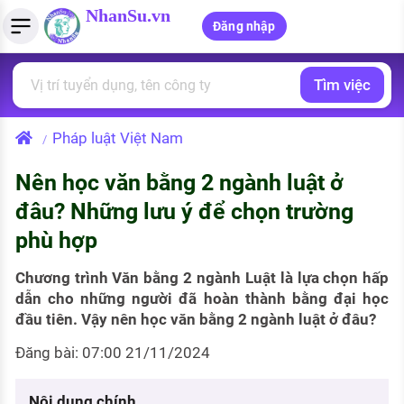
NhanSu.vn
Đăng nhập
Tìm việc
PHÁP LUẬT VIỆT NAM
Tìm việc làm
Quản lý CV
Tính lương Gross - Net
Văn bản pháp luật
Pháp luật Việt Nam
/
Việc làm ngành luật
Tải CV lên
Tính thuế thu nhập cá nhân
Chính sách mới
Nên học văn bằng 2 ngành luật ở
Việc làm lương cao
Tạo CV trực tuyến
Tính trợ cấp thất nghiệp
PHÁP LUẬT LAO ĐỘNG
đâu? Những lưu ý để chọn trường
Lao động và tiền lương
Việc làm tốt nhất
phù hợp
MẪU CV THEO STYLE
Bảo hiểm và phúc lợi
CÔNG TY
Mẫu CV đơn giản
Chương trình Văn bằng 2 ngành Luật là lựa chọn hấp
dẫn cho những người đã hoàn thành bằng đại học
Thuế thu nhập
Danh sách nhà tuyển dụng
đầu tiên. Vậy nên học văn bằng 2 ngành luật ở đâu?
Mẫu CV hiện đại
Hồ sơ biểu mẫu
Đăng bài: 07:00 21/11/2024
Nhà tuyển dụng hàng đầu
Chính sách lao động
Nội dung chính