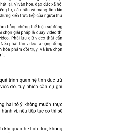
át lại. Vì văn hóa, đạo đức xã hội
iêng tư, cá nhân và mang tính kín
hứng kiến trực tiếp của người thứ
ể làm bằng chứng thể hiện sự đồng
i chọn giải pháp là quay video thì
ideo. Phải lưu giữ video thật cẩn
 Nếu phát tán video ra cộng đồng
ăn hóa phẩm đồi trụy. Và lựa chọn
rỉ…
quá trình quan hệ tình dục trừ
iệc đó, tuy nhiên cần sự ghi
rong hai tỏ ý không muốn thực
hành vi, nếu tiếp tục cố thì sẽ
n khi quan hệ tình dục, không