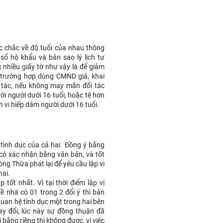
ắc chắc về độ tuổi của nhau thông
sổ hộ khẩu và bản sao lý lịch tư
 nhiều giấy tờ như vậy là để giảm
ều trường hợp dùng CMND giả, khai
i tác, nếu không may mắn đối tác
với người dưới 16 tuổi, hoặc tệ hơn
h vi hiếp dâm người dưới 16 tuổi.
tình dục của cả hai. Đồng ý bằng
có xác nhận bằng văn bản, và tốt
òng Thừa phát lại để yêu cầu lập vi
hai.
 tốt nhất. Vì tại thời điểm lập vi
ề nhà có 01 trong 2 đổi ý thì bản
 quan hệ tình dục một trong hai bên
ay đổi, lúc này sự đồng thuận đã
 bằng riêng thì không được, vì việc