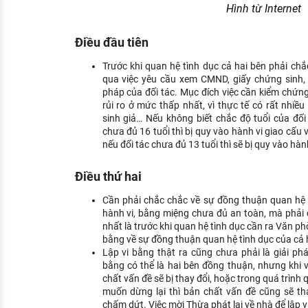
Hình từ Internet
Điều đầu tiên
Trước khi quan hệ tình dục cả hai bên phải ch
qua việc yêu cầu xem CMND, giấy chứng sinh, 
pháp của đối tác. Mục đích việc cần kiểm chứng
rủi ro ở mức thấp nhất, vì thực tế có rất nhi
sinh giả… Nếu không biết chắc độ tuổi của đố
chưa đủ 16 tuổi thì bị quy vào hành vi giao cấu 
nếu đối tác chưa đủ 13 tuổi thì sẽ bị quy vào hàn
Điều thứ hai
Cần phải chắc chắc về sự đồng thuận quan hệ 
hành vi, bằng miệng chưa đủ an toàn, mà phải 
nhất là trước khi quan hệ tình dục cần ra Văn ph
bằng về sự đồng thuận quan hệ tình dục của cả 
Lập vi bằng thật ra cũng chưa phải là giải pháp
bằng có thể là hai bên đồng thuận, nhưng khi v
chất vấn đề sẽ bị thay đổi, hoặc trong quá trình
muốn dừng lại thì bản chất vấn đề cũng sẽ th
chấm dứt. Việc mời Thừa phát lại về nhà để lập vi