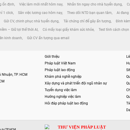
ng ổn định
Việc làm mới nhất hôm nay
Nhắn tin ngay cho nhà tuyển dụng
Cá
ỉ 1 click
Săn việc lương cao hôm nay
Theo dõi NTD bạn quan tâm
Ai đang
Gửi CV, chinh phục nhà tuyển dụng
Tải chứng chỉ để gây ấn tượng
Đính kèm
ềm – Giữ lợi thế thời AI
Có mấy loại giấy khám sức khỏe
Test tính cách chọ
ên kinh doanh
Gửi CV ấn tượng qua email
Giới thiệu
Li
Pháp luật Việt Nam
H
Pháp luật lao động
S
hú Nhuận, TP. HCM
Khám phá nghề nghiệp
Qu
HCM
Xây dựng và phát triển đội ngũ nhân sự
Qu
Tuyển dụng việc làm
Ch
Hướng nghiệp việc làm
Qu
Hỏi đáp pháp luật lao động
Ti
Da
THƯ VIỆN PHÁP LUẬT
ầu tư TP HCM.