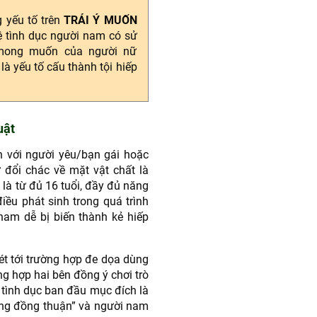
 yếu tố trên
TRÁI Ý MUỐN
ệ tình dục người nam có sử
 mong muốn của người nữ
à yếu tố cấu thành tội hiếp
uật
n với người yêu/bạn gái hoặc
 đổi chác về mặt vật chất là
 là từ đủ 16 tuổi, đầy đủ năng
điều phát sinh trong quá trình
nam dễ bị biến thành kẻ hiếp
ét tới trường hợp đe dọa dùng
ng hợp hai bên đồng ý chơi trò
tình dục ban đầu mục đích là
hông đồng thuận” và người nam