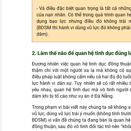
- Và điều đặc biệt quan trọng là tất cả những
của nạn nhân. Có thể trong quá trình quan h
dụng bạo lực nhưng điều đó không trái
(BDSM thì hành vi dùng vũ lực đó không phải l
dâm).
2. Làm thế nào để quan hệ tình dục đúng l
Đương nhiên việc quan hệ tình dục đồng thuậ
thậm chí với một người xa lạ mà không có sự
điều pháp luật không cấm nếu cả hai đủ độ tuổi
lực hành vi dân sự. Tuy nhiên sẽ có rất nhiều 
yêu nhau, quan hệ tình dục mà vô tình người 
dâm khi bị tố cáo như vụ án ở Đà Nẵng.
Trong phạm vi bài viết này chúng ta sẽ không x
vũ lực, dùng vũ lực trái ý muốn (không tính trườ
BDSM) vì vấn đề chúng ta đang bàn là quan hệ 
đồng thuận, sau đó vô tình đối tác trở nên “k