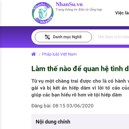
NhanSu.vn
Trang thông tin điện tử tổng hợp
Việc l
PHÁP LUẬT VIỆT NAM
Tìm việc làm
Quản lý CV
Tính lương Gross - Net
Danh mục Nghề
Văn bản pháp luật
Việc làm ngành luật
Tải CV lên
Tính thuế thu nhập cá nhân
Chính sách mới
Pháp luật Việt Nam
/
Việc làm lương cao
Tạo CV trực tuyến
Tính trợ cấp thất nghiệp
PHÁP LUẬT LAO ĐỘNG
Làm thế nào để quan hệ tình d
Lao động và tiền lương
Việc làm tốt nhất
MẪU CV THEO STYLE
Từ vụ một chàng trai được cho là có hành v
Bảo hiểm và phúc lợi
gái và bị kết án hiếp dâm vì lời tố cáo củ
CÔNG TY
Mẫu CV đơn giản
giúp các bạn hiểu rõ hơn về tội hiếp dâm
Thuế thu nhập
Danh sách nhà tuyển dụng
Mẫu CV hiện đại
Đăng bài: 08:15 03/06/2020
Hồ sơ biểu mẫu
Nhà tuyển dụng hàng đầu
Nội dung chính
Chính sách lao động