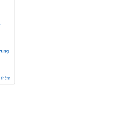
ung
Trung
 thêm