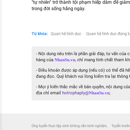
"tự nhiên" trở thành tội phạm hiếp dâm để giảm 
trong đời sống hằng ngày.
Từ khóa:
Quan hệ tình dục
Quan hệ tình dục đúng l
- Nội dung nêu trên là phần giải đáp, tư vấn của
hàng của
, chỉ mang tính chất tham kh
NhanSu.vn
- Điều khoản được áp dụng (nếu có) có thể đã hết
đang đọc. Quý khách vui lòng kiểm tra lại thông t
- Mọi ý kiến thắc mắc về bản quyền, nội dung của 
địa chỉ email
hotrophaply@
;
NhanSu.vn
Ứng tuyển thực tập sinh không cần kinh nghiệm
Tuyển trưởn