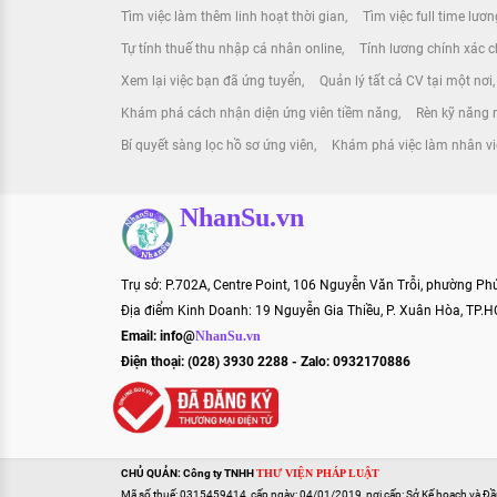
Tìm việc làm thêm linh hoạt thời gian
Tìm việc full time lươ
Tự tính thuế thu nhập cá nhân online
Tính lương chính xác ch
Xem lại việc bạn đã ứng tuyển
Quản lý tất cả CV tại một nơi
Khám phá cách nhận diện ứng viên tiềm năng
Rèn kỹ năng m
Bí quyết sàng lọc hồ sơ ứng viên
Khám phá việc làm nhân vi
NhanSu.vn
Trụ sở: P.702A, Centre Point, 106 Nguyễn Văn Trỗi, phường P
Địa điểm Kinh Doanh: 19 Nguyễn Gia Thiều, P. Xuân Hòa, TP.
Email:
info@
NhanSu.vn
Điện thoại: (028) 3930 2288 - Zalo: 0932170886
CHỦ QUẢN: Công ty TNHH
THƯ VIỆN PHÁP LUẬT
Mã số thuế: 0315459414, cấp ngày: 04/01/2019, nơi cấp: Sở Kế hoạch và Đ