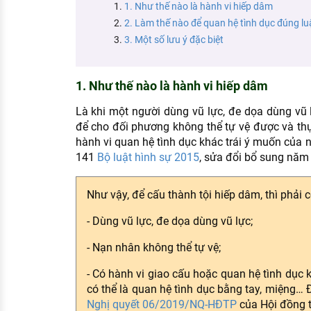
1. Như thế nào là hành vi hiếp dâm
KHÁM PHÁ NGHỀ NGHIỆP
2. Làm thế nào để quan hệ tình dục đúng lu
Tử vi nghề nghiệp
3. Một số lưu ý đặc biệt
Kỹ năng nghề nghiệp
1. Như thế nào là hành vi hiếp dâm
HƯỚNG NGHIỆP VIỆC LÀM
Là khi một người dùng vũ lực, đe dọa dùng vũ
Đặc trưng từng nghề
để cho đối phương không thể tự vệ được và thự
hành vi quan hệ tình dục khác trái ý muốn của 
Xu hướng việc làm
141
Bộ luật hình sự 2015
, sửa đổi bổ sung năm
XÂY DỰNG VÀ PHÁT TRIỂN ĐỘI NGŨ
NHÂN SỰ
Như vậy, để cấu thành tội hiếp dâm, thì phải 
TUYỂN DỤNG VIỆC LÀM
- Dùng vũ lực, đe dọa dùng vũ lực;
- Nạn nhân không thể tự vệ;
- Có hành vi giao cấu hoặc quan hệ tình dục 
có thể là quan hệ tình dục bằng tay, miệng… Đư
Nghị quyết 06/2019/NQ-HĐTP
của Hội đồng 