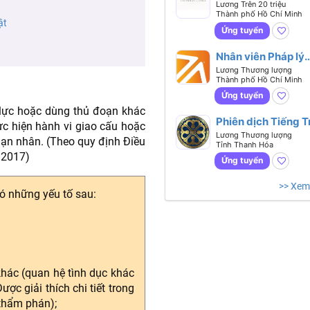
chính nhân sự -
Lương Trên 20 triệu
Thành phố Hồ Chí Minh
Biết tiếng
ật
Anh hoặc tiếng Tr
Ứng tuyển
Nhân viên Pháp lý
(Legal Executive)
Lương Thương lượng
Thành phố Hồ Chí Minh
Ứng tuyển
 lực hoặc dùng thủ đoạn khác
Phiên dịch Tiếng 
c hiện hành vi giao cấu hoặc
Lương Thương lượng
nạn nhân. (Theo quy định Điều
Tỉnh Thanh Hóa
 2017)
Ứng tuyển
>> Xem
có những yếu tố sau:
khác (quan hệ tình dục khác
ợc giải thích chi tiết trong
thẩm phán);