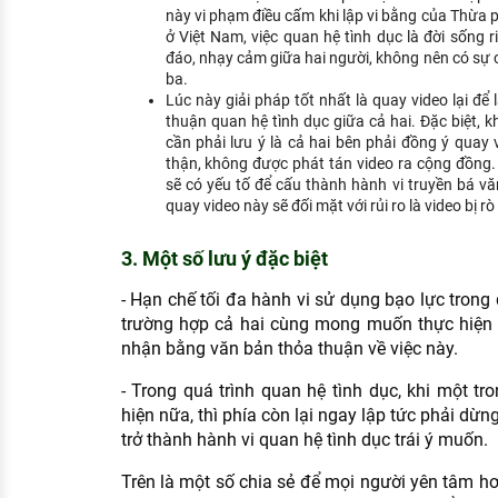
này vi phạm điều cấm khi lập vi bằng của Thừa ph
ở Việt Nam, việc quan hệ tình dục là đời sống r
đáo, nhạy cảm giữa hai người, không nên có sự c
ba.
Lúc này giải pháp tốt nhất là quay video lại đ
thuận quan hệ tình dục giữa cả hai. Đặc biệt, kh
cần phải lưu ý là cả hai bên phải đồng ý quay v
thận, không được phát tán video ra cộng đồng.
sẽ có yếu tố để cấu thành hành vi truyền bá v
quay video này sẽ đối mặt với rủi ro là video bị rò 
3. Một số lưu ý đặc biệt
- Hạn chế tối đa hành vi sử dụng bạo lực trong 
trường hợp cả hai cùng mong muốn thực hiện v
nhận bằng văn bản thỏa thuận về việc này.
- Trong quá trình quan hệ tình dục, khi một t
hiện nữa, thì phía còn lại ngay lập tức phải dừng 
trở thành hành vi quan hệ tình dục trái ý muốn.
Trên là một số chia sẻ để mọi người yên tâm hơ