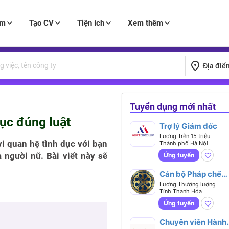
àm
Tạo CV
Tiện ích
Xem thêm
Địa điể
Tuyển dụng mới nhất
ục đúng luật
Trợ lý Giám đốc
Lương Trên 15 triệu
i quan hệ tình dục với bạn
Thành phố Hà Nội
a người nữ. Bài viết này sẽ
Ứng tuyển
Cán bộ Pháp chế
Doanh nghiệp
Lương Thương lượng
Tỉnh Thanh Hóa
Ứng tuyển
Chuyên viên Hành