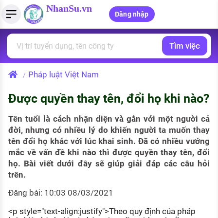
NhanSu.vn
Đăng nhập
Tìm việc
PHÁP LUẬT VIỆT NAM
Tìm việc làm
Quản lý CV
Tính lương Gross - Net
Văn bản pháp luật
Pháp luật Việt Nam
/
Việc làm ngành luật
Tải CV lên
Tính thuế thu nhập cá nhân
Chính sách mới
Được quyền thay tên, đổi họ khi nào?
Việc làm lương cao
Tạo CV trực tuyến
Tính trợ cấp thất nghiệp
PHÁP LUẬT LAO ĐỘNG
Tên tuổi là cách nhận diện và gắn với một người cả
Lao động và tiền lương
Việc làm tốt nhất
MẪU CV THEO STYLE
đời, nhưng có nhiều lý do khiến người ta muốn thay
tên đổi họ khác với lúc khai sinh. Đã có nhiều vướng
Bảo hiểm và phúc lợi
CÔNG TY
Mẫu CV đơn giản
mắc về vấn đề khi nào thì được quyền thay tên, đổi
họ. Bài viết dưới đây sẽ giúp giải đáp các câu hỏi
Thuế thu nhập
Danh sách nhà tuyển dụng
Mẫu CV hiện đại
trên.
Hồ sơ biểu mẫu
Đăng bài: 10:03 08/03/2021
Nhà tuyển dụng hàng đầu
Chính sách lao động
<p style="text-align:justify">Theo quy định của pháp