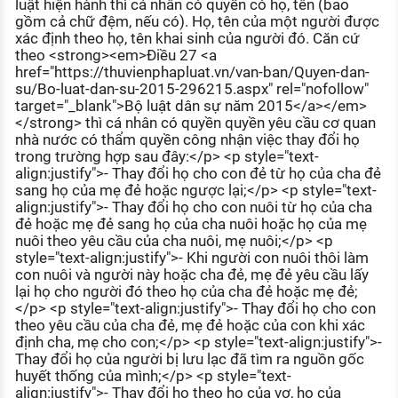
luật hiện hành thì cá nhân có quyền có họ, tên (bao
KHÁM PHÁ NGHỀ NGHIỆP
gồm cả chữ đệm, nếu có). Họ, tên của một người được
xác định theo họ, tên khai sinh của người đó. Căn cứ
Tử vi nghề nghiệp
theo <strong><em>Điều 27 <a
href="https://thuvienphapluat.vn/van-ban/Quyen-dan-
Kỹ năng nghề nghiệp
su/Bo-luat-dan-su-2015-296215.aspx" rel="nofollow"
target="_blank">Bộ luật dân sự năm 2015</a></em>
HƯỚNG NGHIỆP VIỆC LÀM
</strong> thì cá nhân có quyền quyền yêu cầu cơ quan
nhà nước có thẩm quyền công nhận việc thay đổi họ
Đặc trưng từng nghề
trong trường hợp sau đây:</p> <p style="text-
align:justify">- Thay đổi họ cho con đẻ từ họ của cha đẻ
Xu hướng việc làm
sang họ của mẹ đẻ hoặc ngược lại;</p> <p style="text-
align:justify">- Thay đổi họ cho con nuôi từ họ của cha
XÂY DỰNG VÀ PHÁT TRIỂN ĐỘI NGŨ
đẻ hoặc mẹ đẻ sang họ của cha nuôi hoặc họ của mẹ
NHÂN SỰ
nuôi theo yêu cầu của cha nuôi, mẹ nuôi;</p> <p
style="text-align:justify">- Khi người con nuôi thôi làm
TUYỂN DỤNG VIỆC LÀM
con nuôi và người này hoặc cha đẻ, mẹ đẻ yêu cầu lấy
lại họ cho người đó theo họ của cha đẻ hoặc mẹ đẻ;
</p> <p style="text-align:justify">- Thay đổi họ cho con
theo yêu cầu của cha đẻ, mẹ đẻ hoặc của con khi xác
định cha, mẹ cho con;</p> <p style="text-align:justify">-
Thay đổi họ của người bị lưu lạc đã tìm ra nguồn gốc
huyết thống của mình;</p> <p style="text-
align:justify">- Thay đổi họ theo họ của vợ, họ của