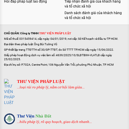
Hỏi đáp pháp luật lao động
Tiếp nhận đánh giá của khách hàng
và tổ chức xã hội
Danh sách đánh giá của khách hàng
và tổ chức xã hội
CHỦ QUẢN: Công ty TNHH
THƯ VIỆN PHÁP LUẬT
Mã số thuế: 0315459414, cấp ngày: 04/01/2019, nơi cấp: Sở Kế hoạch và Đầu tư TP HCM.
Đại diện theo pháp luật: Ông Bùi Tường Vũ
GP thiết lập trang TTĐTTH số 30/GP-TTĐT, do Sở TTTT TP.HCM cấp ngày 15/06/2022.
Giấy phép hoạt động dịch vụ việc làm số: 4639/2025/10/SLĐTBXH-VLATLĐ cấp ngày
25/02/2025.
Địa chỉ trụ sở: P.702A, Centre Point, 106 Nguyễn Văn Trỗi, phường Phú Nhuận, TP. HCM
THƯ VIỆN PHÁP LUẬT
...loại rủi ro pháp lý, nắm cơ hội làm giàu...
Thư Viện
Nhà Đất
...hiểu pháp lý, rõ quy hoạch, giao dịch nhanh...