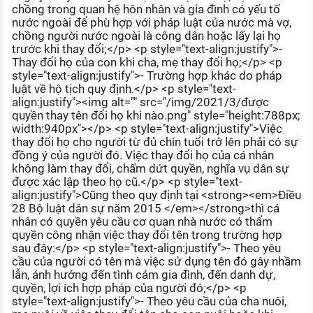
chồng trong quan hệ hôn nhân và gia đình có yếu tố
nước ngoài để phù hợp với pháp luật của nước mà vợ,
chồng người nước ngoài là công dân hoặc lấy lại họ
trước khi thay đổi;</p> <p style="text-align:justify">-
Thay đổi họ của con khi cha, mẹ thay đổi họ;</p> <p
style="text-align:justify">- Trường hợp khác do pháp
luật về hộ tịch quy định.</p> <p style="text-
align:justify"><img alt="" src="/img/2021/3/được
quyền thay tên đổi họ khi nào.png" style="height:788px;
width:940px"></p> <p style="text-align:justify">Việc
thay đổi họ cho người từ đủ chín tuổi trở lên phải có sự
đồng ý của người đó. Việc thay đổi họ của cá nhân
không làm thay đổi, chấm dứt quyền, nghĩa vụ dân sự
được xác lập theo họ cũ.</p> <p style="text-
align:justify">Cũng theo quy định tại <strong><em>Điều
28 Bộ luật dân sự năm 2015 </em></strong>thì cá
nhân có quyền yêu cầu cơ quan nhà nước có thẩm
quyền công nhận việc thay đổi tên trong trường hợp
sau đây:</p> <p style="text-align:justify">- Theo yêu
cầu của người có tên mà việc sử dụng tên đó gây nhầm
lẫn, ảnh hưởng đến tình cảm gia đình, đến danh dự,
quyền, lợi ích hợp pháp của người đó;</p> <p
style="text-align:justify">- Theo yêu cầu của cha nuôi,