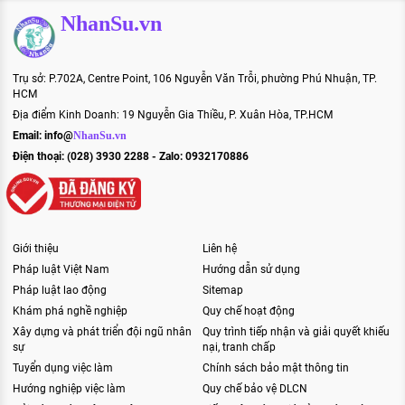
NhanSu.vn
Trụ sở: P.702A, Centre Point, 106 Nguyễn Văn Trỗi, phường Phú Nhuận, TP.
HCM
Địa điểm Kinh Doanh: 19 Nguyễn Gia Thiều, P. Xuân Hòa, TP.HCM
Email:
info@
NhanSu.vn
Điện thoại: (028) 3930 2288 - Zalo: 0932170886
Giới thiệu
Liên hệ
Pháp luật Việt Nam
Hướng dẫn sử dụng
Pháp luật lao động
Sitemap
Khám phá nghề nghiệp
Quy chế hoạt động
Xây dựng và phát triển đội ngũ nhân
Quy trình tiếp nhận và giải quyết khiếu
sự
nại, tranh chấp
Tuyển dụng việc làm
Chính sách bảo mật thông tin
Hướng nghiệp việc làm
Quy chế bảo vệ DLCN