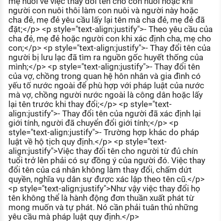
mẹ nuôi về việc thay đổi tên cho con nuôi hoặc khi
người con nuôi thôi làm con nuôi và người này hoặc
cha đẻ, mẹ đẻ yêu cầu lấy lại tên mà cha đẻ, mẹ đẻ đã
đặt;</p> <p style="text-align:justify">- Theo yêu cầu của
cha đẻ, mẹ đẻ hoặc người con khi xác định cha, mẹ cho
con;</p> <p style="text-align:justify">- Thay đổi tên của
người bị lưu lạc đã tìm ra nguồn gốc huyết thống của
mình;</p> <p style="text-align:justify">- Thay đổi tên
của vợ, chồng trong quan hệ hôn nhân và gia đình có
yếu tố nước ngoài để phù hợp với pháp luật của nước
mà vợ, chồng người nước ngoài là công dân hoặc lấy
lại tên trước khi thay đổi;</p> <p style="text-
align:justify">- Thay đổi tên của người đã xác định lại
giới tính, người đã chuyển đổi giới tính;</p> <p
style="text-align:justify">- Trường hợp khác do pháp
luật về hộ tịch quy định.</p> <p style="text-
align:justify">Việc thay đổi tên cho người từ đủ chín
tuổi trở lên phải có sự đồng ý của người đó. Việc thay
đổi tên của cá nhân không làm thay đổi, chấm dứt
quyền, nghĩa vụ dân sự được xác lập theo tên cũ.</p>
<p style="text-align:justify">Như vậy việc thay đổi họ
tên không thể là hành động đơn thuần xuất phát từ
mong muốn và tự phát. Nó cần phải tuân thủ những
yêu cầu mà pháp luật quy định.</p>