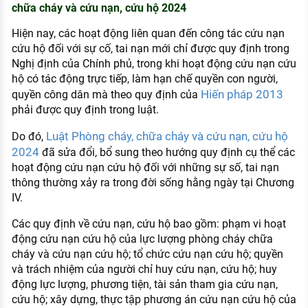
chữa cháy và cứu nạn, cứu hộ 2024
KHÁM PHÁ NGHỀ NGHIỆP
Hiện nay, các hoạt động liên quan đến công tác cứu nạn
Tử vi nghề nghiệp
cứu hộ đối với sự cố, tai nạn mới chỉ được quy định trong
Nghị định của Chính phủ, trong khi hoạt động cứu nạn cứu
Kỹ năng nghề nghiệp
hộ có tác động trực tiếp, làm hạn chế quyền con người,
HƯỚNG NGHIỆP VIỆC LÀM
Hiến pháp 2013
quyền công dân mà theo quy định của
phải được quy định trong luật.
Đặc trưng từng nghề
Luật Phòng cháy, chữa cháy và cứu nạn, cứu hộ
Do đó,
Xu hướng việc làm
2024
đã sửa đổi, bổ sung theo hướng quy định cụ thể các
XÂY DỰNG VÀ PHÁT TRIỂN ĐỘI NGŨ
hoạt động cứu nạn cứu hộ đối với những sự số, tai nạn
NHÂN SỰ
thông thường xảy ra trong đời sống hằng ngày tại Chương
IV.
TUYỂN DỤNG VIỆC LÀM
Các quy định về cứu nạn, cứu hộ bao gồm: phạm vi hoạt
động cứu nạn cứu hộ của lực lượng phòng cháy chữa
cháy và cứu nạn cứu hộ; tổ chức cứu nạn cứu hộ; quyền
và trách nhiệm của người chỉ huy cứu nạn, cứu hộ; huy
động lực lượng, phương tiện, tài sản tham gia cứu nạn,
cứu hộ; xây dựng, thực tập phương án cứu nạn cứu hộ của