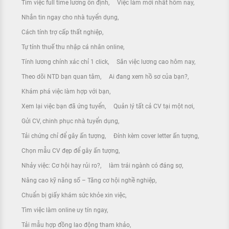
Tìm việc full time lương ổn định
Việc làm mới nhất hôm nay
Nhắn tin ngay cho nhà tuyển dụng
Cách tính trợ cấp thất nghiệp
Tự tính thuế thu nhập cá nhân online
Tính lương chính xác chỉ 1 click
Săn việc lương cao hôm nay
Theo dõi NTD bạn quan tâm
Ai đang xem hồ sơ của bạn?
Khám phá việc làm hợp với bạn
Xem lại việc bạn đã ứng tuyển
Quản lý tất cả CV tại một nơi
Gửi CV, chinh phục nhà tuyển dụng
Tải chứng chỉ để gây ấn tượng
Đính kèm cover letter ấn tượng
Chọn mẫu CV đẹp để gây ấn tượng
Nhảy việc: Cơ hội hay rủi ro?
làm trái ngành có đáng sợ
Nâng cao kỹ năng số – Tăng cơ hội nghề nghiệp
Chuẩn bị giấy khám sức khỏe xin việc
Tìm việc làm online uy tín ngay
Tải mẫu hợp đồng lao động tham khảo