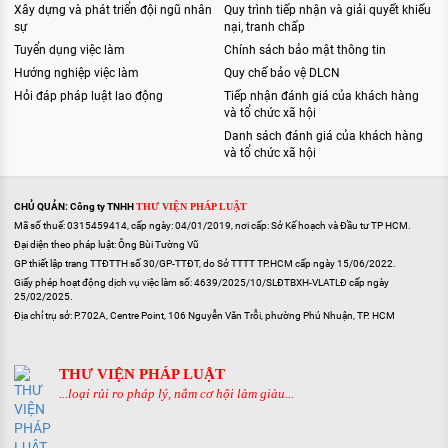
Xây dựng và phát triển đội ngũ nhân
Quy trình tiếp nhận và giải quyết khiếu
sự
nại, tranh chấp
Tuyển dụng việc làm
Chính sách bảo mật thông tin
Hướng nghiệp việc làm
Quy chế bảo vệ DLCN
Hỏi đáp pháp luật lao động
Tiếp nhận đánh giá của khách hàng
và tổ chức xã hội
Danh sách đánh giá của khách hàng
và tổ chức xã hội
CHỦ QUẢN: Công ty TNHH
THƯ VIỆN PHÁP LUẬT
Mã số thuế: 0315459414, cấp ngày: 04/01/2019, nơi cấp: Sở Kế hoạch và Đầu tư TP HCM.
Đại diện theo pháp luật: Ông Bùi Tường Vũ
GP thiết lập trang TTĐTTH số 30/GP-TTĐT, do Sở TTTT TP.HCM cấp ngày 15/06/2022.
Giấy phép hoạt động dịch vụ việc làm số: 4639/2025/10/SLĐTBXH-VLATLĐ cấp ngày
25/02/2025.
Địa chỉ trụ sở: P.702A, Centre Point, 106 Nguyễn Văn Trỗi, phường Phú Nhuận, TP. HCM
THƯ VIỆN PHÁP LUẬT
...loại rủi ro pháp lý, nắm cơ hội làm giàu...