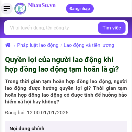
NhanSu.vn
Đăng nhập
Tìm việc
PHÁP LUẬT VIỆT NAM
Tìm việc làm
Quản lý CV
Tính lương Gross - Net
Văn bản pháp luật
Pháp luật lao động
Lao động và tiền lương
/
/
Việc làm ngành luật
Tải CV lên
Tính thuế thu nhập cá nhân
Chính sách mới
Quyền lợi của người lao động khi
Việc làm lương cao
Tạo CV trực tuyến
Tính trợ cấp thất nghiệp
PHÁP LUẬT LAO ĐỘNG
hợp đồng lao động tạm hoãn là gì?
Lao động và tiền lương
Việc làm tốt nhất
MẪU CV THEO STYLE
Trong thời gian tạm hoãn hợp đồng lao động, người
Bảo hiểm và phúc lợi
lao động được hưởng quyền lợi gì? Thời gian tạm
CÔNG TY
Mẫu CV đơn giản
hoãn hợp đồng lao động có được tính để hưởng bảo
Thuế thu nhập
hiểm xã hội hay không?
Danh sách nhà tuyển dụng
Mẫu CV hiện đại
Đăng bài: 12:00 01/01/2025
Hồ sơ biểu mẫu
Nhà tuyển dụng hàng đầu
Chính sách lao động
Nội dung chính