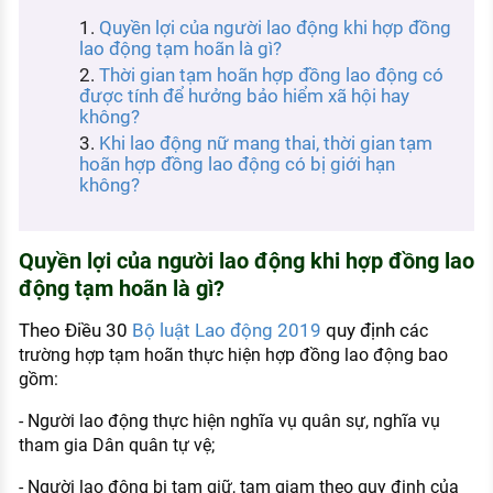
KHÁM PHÁ NGHỀ NGHIỆP
Quyền lợi của người lao động khi hợp đồng
lao động tạm hoãn là gì?
Tử vi nghề nghiệp
Thời gian tạm hoãn hợp đồng lao động có
được tính để hưởng bảo hiểm xã hội hay
Kỹ năng nghề nghiệp
không?
HƯỚNG NGHIỆP VIỆC LÀM
Khi lao động nữ mang thai, thời gian tạm
hoãn hợp đồng lao động có bị giới hạn
Đặc trưng từng nghề
không?
Xu hướng việc làm
Quyền lợi của người lao động khi hợp đồng lao
XÂY DỰNG VÀ PHÁT TRIỂN ĐỘI NGŨ
động tạm hoãn là gì?
NHÂN SỰ
TUYỂN DỤNG VIỆC LÀM
Theo Điều 30
Bộ luật Lao động 2019
quy định c
ác
trường hợp tạm hoãn thực hiện hợp đồng lao động bao
gồm:
- Người lao động thực hiện nghĩa vụ quân sự, nghĩa vụ
tham gia Dân quân tự vệ;
- Người lao động bị tạm giữ, tạm giam theo quy định của