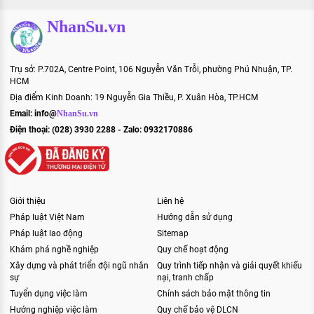
NhanSu.vn
Trụ sở: P.702A, Centre Point, 106 Nguyễn Văn Trỗi, phường Phú Nhuận, TP.
HCM
Địa điểm Kinh Doanh: 19 Nguyễn Gia Thiều, P. Xuân Hòa, TP.HCM
Email:
info@
NhanSu.vn
Điện thoại: (028) 3930 2288 - Zalo: 0932170886
Giới thiệu
Liên hệ
Pháp luật Việt Nam
Hướng dẫn sử dụng
Pháp luật lao động
Sitemap
Khám phá nghề nghiệp
Quy chế hoạt động
Xây dựng và phát triển đội ngũ nhân
Quy trình tiếp nhận và giải quyết khiếu
sự
nại, tranh chấp
Tuyển dụng việc làm
Chính sách bảo mật thông tin
Hướng nghiệp việc làm
Quy chế bảo vệ DLCN