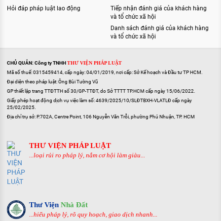
Hỏi đáp pháp luật lao động
Tiếp nhận đánh giá của khách hàng
và tổ chức xã hội
Danh sách đánh giá của khách hàng
và tổ chức xã hội
CHỦ QUẢN: Công ty TNHH
THƯ VIỆN PHÁP LUẬT
Mã số thuế: 0315459414, cấp ngày: 04/01/2019, nơi cấp: Sở Kế hoạch và Đầu tư TP HCM.
Đại diện theo pháp luật: Ông Bùi Tường Vũ
GP thiết lập trang TTĐTTH số 30/GP-TTĐT, do Sở TTTT TP.HCM cấp ngày 15/06/2022.
Giấy phép hoạt động dịch vụ việc làm số: 4639/2025/10/SLĐTBXH-VLATLĐ cấp ngày
25/02/2025.
Địa chỉ trụ sở: P.702A, Centre Point, 106 Nguyễn Văn Trỗi, phường Phú Nhuận, TP. HCM
THƯ VIỆN PHÁP LUẬT
...loại rủi ro pháp lý, nắm cơ hội làm giàu...
Thư Viện
Nhà Đất
...hiểu pháp lý, rõ quy hoạch, giao dịch nhanh...