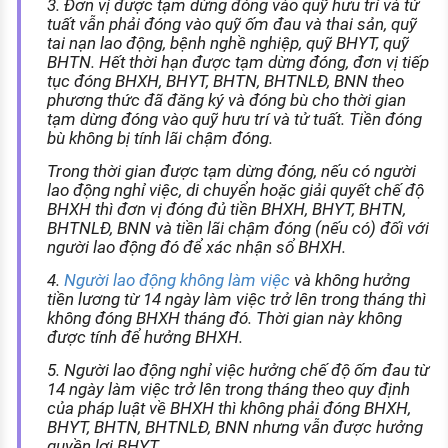
3. Đơn vị được tạm dừng đóng vào quỹ hưu trí và tử
tuất vẫn phải đóng vào quỹ ốm đau và thai sản, quỹ
tai nạn lao động, bệnh nghề nghiệp, quỹ BHYT, quỹ
BHTN. Hết thời hạn được tạm dừng đóng, đơn vị tiếp
tục đóng BHXH, BHYT, BHTN, BHTNLĐ, BNN theo
phương thức đã đăng ký và đóng bù cho thời gian
tạm dừng đóng vào quỹ hưu trí và tử tuất. Tiền đóng
bù không bị tính lãi chậm đóng.
Trong thời gian được tạm dừng đóng, nếu có người
lao động nghỉ việc, di chuyển hoặc giải quyết chế độ
BHXH thì đơn vị đóng đủ tiền BHXH, BHYT, BHTN,
BHTNLĐ, BNN và tiền lãi chậm đóng (nếu có) đối với
người lao động đó để xác nhận sổ BHXH.
4.
Người lao động không làm việc
và không hưởng
tiền lương từ 14 ngày làm việc trở lên trong tháng thì
không đóng BHXH tháng đó. Thời gian này không
được tính để hưởng BHXH.
5. Người lao động nghỉ việc hưởng chế độ ốm đau từ
14 ngày làm việc trở lên trong tháng theo quy định
của pháp luật về BHXH thì không phải đóng BHXH,
BHYT, BHTN, BHTNLĐ, BNN nhưng vẫn được hưởng
quyền lợi BHYT.