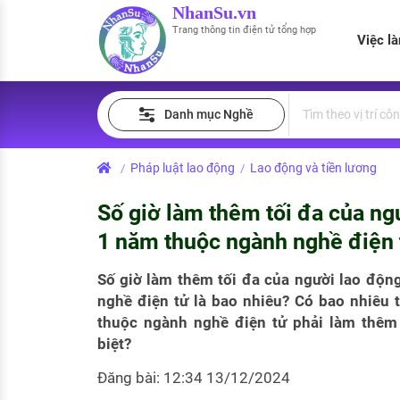
NhanSu.vn
Trang thông tin điện tử tổng hợp
Việc l
PHÁP LUẬT VIỆT NAM
Tìm việc làm
Quản lý CV
Tính lương Gross - Net
Danh mục Nghề
Văn bản pháp luật
Việc làm ngành luật
Tải CV lên
Tính thuế thu nhập cá nhân
Chính sách mới
Pháp luật lao động
Lao động và tiền lương
/
/
Việc làm lương cao
Tạo CV trực tuyến
Tính trợ cấp thất nghiệp
PHÁP LUẬT LAO ĐỘNG
Số giờ làm thêm tối đa của ng
Lao động và tiền lương
Việc làm tốt nhất
MẪU CV THEO STYLE
1 năm thuộc ngành nghề điện t
Bảo hiểm và phúc lợi
CÔNG TY
Mẫu CV đơn giản
Số giờ làm thêm tối đa của người lao độn
nghề điện tử là bao nhiêu? Có bao nhiêu 
Thuế thu nhập
Danh sách nhà tuyển dụng
Mẫu CV hiện đại
thuộc ngành nghề điện tử phải làm thêm
Hồ sơ biểu mẫu
biệt?
Nhà tuyển dụng hàng đầu
Đăng bài: 12:34 13/12/2024
Chính sách lao động