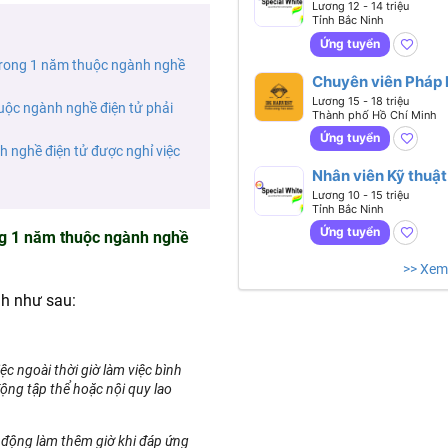
Lương 12 - 14 triệu
Tỉnh Bắc Ninh
Ứng tuyển
 trong 1 năm thuộc ngành nghề
Chuyên viên Pháp 
Công Bố Sản Phẩ
Lương 15 - 18 triệu
uộc ngành nghề điện tử phải
Thành phố Hồ Chí Minh
Ứng tuyển
 nghề điện tử được nghỉ việc
Nhân viên Kỹ thuật
Lương 10 - 15 triệu
Tỉnh Bắc Ninh
Ứng tuyển
ng 1 năm thuộc ngành nghề
>> Xem
h như sau:
ệc ngoài thời giờ làm việc bình
ộng tập thể hoặc nội quy lao
 động làm thêm giờ khi đáp ứng