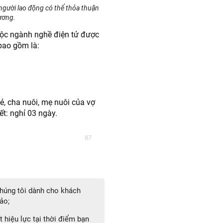
 người lao động có thể thỏa thuận
ương.
uộc ngành nghề điện tử được
bao gồm là:
ẻ, cha nuôi, mẹ nuôi của vợ
t: nghỉ 03 ngày.
87
 chúng tôi dành cho khách
ảo;
 hiệu lực tại thời điểm bạn