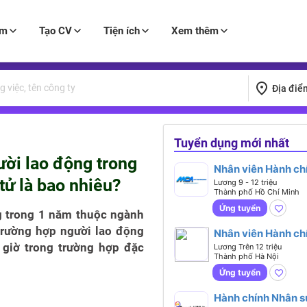
àm
Tạo CV
Tiện ích
Xem thêm
Địa điể
Tuyển dụng mới nhất
ười lao động trong
Nhân viên Hành ch
ử là bao nhiêu?
Nhân sự (Kinh Ng
Lương 9 - 12 triệu
Thành phố Hồ Chí Minh
Từ 1 Năm - Làm Vi
Tại HCM)
Ứng tuyển
g trong 1 năm thuộc ngành
trường hợp người lao động
Nhân viên Hành ch
Nhân sự (Lương 12
 giờ trong trường hợp đặc
Lương Trên 12 triệu
Thành phố Hà Nội
Triệu - Hà Đông, H
Nội)
Ứng tuyển
Hành chính Nhân s