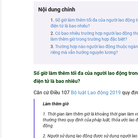
KHÁM PHÁ NGHỀ NGHIỆP
Nội dung chính
Tử vi nghề nghiệp
Số giờ làm thêm tối đa của người lao động
điện tử là bao nhiêu?
Kỹ năng nghề nghiệp
Có bao nhiêu trường hợp người lao động th
HƯỚNG NGHIỆP VIỆC LÀM
làm thêm giờ trong trường hợp đặc biệt?
Trường hợp nào người lao động thuộc ngành
Đặc trưng từng nghề
riêng mà vẫn hưởng nguyên lương?
Xu hướng việc làm
Số giờ làm thêm tối đa của người lao động tro
XÂY DỰNG VÀ PHÁT TRIỂN ĐỘI NGŨ
NHÂN SỰ
điện tử là bao nhiêu?
TUYỂN DỤNG VIỆC LÀM
Căn cứ Điều 107
Bộ luật Lao động 2019
quy địn
Làm thêm giờ
1. Thời gian làm thêm giờ là khoảng thời gian làm vi
thường theo quy định của pháp luật, thỏa ước lao đ
động.
2. Người sử dụng lao động được sử dụng người lao