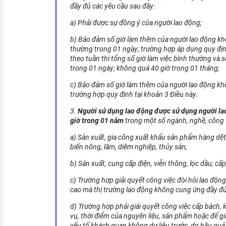
đầy đủ các yêu cầu sau đây:
a) Phải được sự đồng ý của người lao động;
b) Bảo đảm số giờ làm thêm của người lao động kh
thường trong 01 ngày; trường hợp áp dụng quy định
theo tuần thì tổng số giờ làm việc bình thường và 
trong 01 ngày; không quá 40 giờ trong 01 tháng;
c) Bảo đảm số giờ làm thêm của người lao động kh
trường hợp quy định tại khoản 3 Điều này.
3.
Người sử dụng lao động được sử dụng người la
giờ trong 01 năm
trong một số ngành, nghề, công 
a) Sản xuất, gia công xuất khẩu sản phẩm hàng dệt, 
biến nông, lâm, diêm nghiệp, thủy sản;
b) Sản xuất, cung cấp điện, viễn thông, lọc dầu; cấp
c) Trường hợp giải quyết công việc đòi hỏi lao độn
cao mà thị trường lao động không cung ứng đầy đủ, 
d) Trường hợp phải giải quyết công việc cấp bách, k
vụ, thời điểm của nguyên liệu, sản phẩm hoặc để gi
yếu tố khách quan không dự liệu trước, do hậu quả th