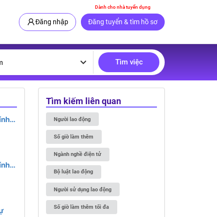
Dành cho nhà tuyển dụng
Đăng nhập
Đăng tuyển & tìm hồ sơ
Tìm việc
m
Tìm kiếm liên quan
ính
Người lao động
hiệm
ệc
Số giờ làm thêm
Ngành nghề điện tử
ính
Bộ luật lao động
à
Người sử dụng lao động
Số giờ làm thêm tối đa
ự