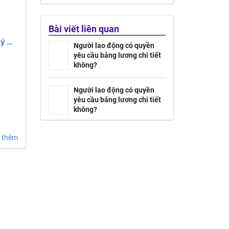
Bài viết liên quan
lý &
Người lao động có quyền
m
yêu cầu bảng lương chi tiết
không?
Người lao động có quyền
yêu cầu bảng lương chi tiết
không?
 thêm