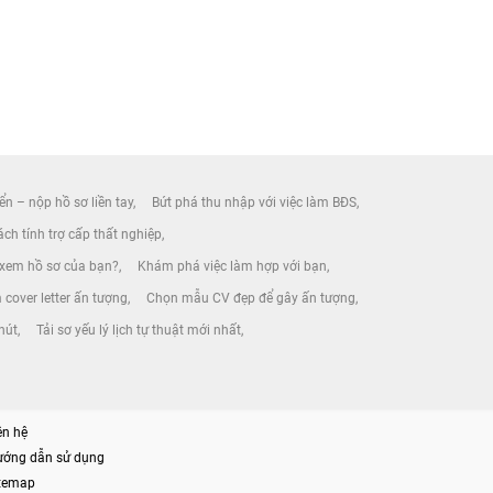
ển – nộp hồ sơ liền tay
Bứt phá thu nhập với việc làm BĐS
ch tính trợ cấp thất nghiệp
 xem hồ sơ của bạn?
Khám phá việc làm hợp với bạn
 cover letter ấn tượng
Chọn mẫu CV đẹp để gây ấn tượng
phút
Tải sơ yếu lý lịch tự thuật mới nhất
ên hệ
ướng dẫn sử dụng
itemap