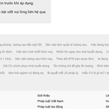
in trước khi áp dụng;
bài viết vui lòng liên hệ qua
g phòng - lương cao đãi ngộ tốt
Săn việc làm quản lý lương cao
Việc đang tuy
ng ổn định
Việc làm mới nhất hôm nay
Nhắn tin ngay cho nhà tuyển dụng
Cá
ỉ 1 click
Săn việc lương cao hôm nay
Theo dõi NTD bạn quan tâm
Ai đang
Gửi CV, chinh phục nhà tuyển dụng
Tải chứng chỉ để gây ấn tượng
Đính kèm
nhất
làm trái ngành có đáng sợ
Bí quyết viết JD pháp lý
Hiểu CV là gì chỉ 1 
Giới thiệu
Li
Pháp luật Việt Nam
H
Pháp luật lao động
S