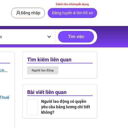
Dành cho nhà tuyển dụng
Đăng nhập
Đăng tuyển & tìm hồ sơ
Tìm việc
m
Tìm kiếm liên quan
chế
Người lao động
s
Bài viết liên quan
 Thuế
Người lao động có quyền
yêu cầu bảng lương chi tiết
không?