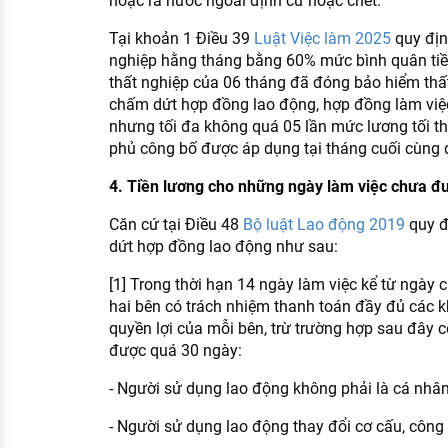
hoặc ra nước ngoài định cư hoặc chết.
Tại khoản 1 Điều 39
Luật Việc làm 2025
quy địn
nghiệp hằng tháng bằng 60% mức bình quân ti
thất nghiệp của 06 tháng đã đóng bảo hiểm thất
chấm dứt hợp đồng lao động, hợp đồng làm việ
nhưng tối đa không quá 05 lần mức lương tối th
phủ công bố được áp dụng tại tháng cuối cùng 
4. Tiền lương cho những ngày làm việc chưa đ
Căn cứ tại Điều 48
Bộ luật Lao động 2019
quy đ
dứt hợp đồng lao động như sau:
[1] Trong thời hạn 14 ngày làm việc kể từ ngày
hai bên có trách nhiệm thanh toán đầy đủ các k
quyền lợi của mỗi bên, trừ trường hợp sau đây 
được quá 30 ngày:
- Người sử dụng lao động không phải là cá nhâ
- Người sử dụng lao động thay đổi cơ cấu, công n