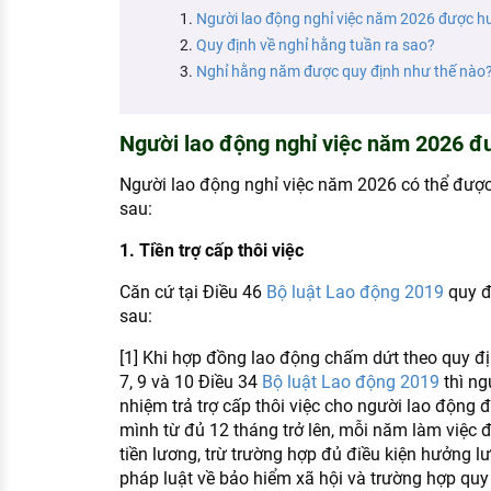
KHÁM PHÁ NGHỀ NGHIỆP
Người lao động nghỉ việc năm 2026 được h
Quy định về nghỉ hằng tuần ra sao?
Tử vi nghề nghiệp
Nghỉ hằng năm được quy định như thế nào
Kỹ năng nghề nghiệp
HƯỚNG NGHIỆP VIỆC LÀM
Người lao động nghỉ việc năm 2026 đ
Đặc trưng từng nghề
Người lao động nghỉ việc năm 2026 có thể đượ
sau:
Xu hướng việc làm
1. Tiền trợ cấp thôi việc
XÂY DỰNG VÀ PHÁT TRIỂN ĐỘI NGŨ
NHÂN SỰ
Căn cứ tại Điều 46
Bộ luật Lao động 2019
quy đị
sau:
TUYỂN DỤNG VIỆC LÀM
[1] Khi hợp đồng lao động chấm dứt theo quy định
7, 9 và 10 Điều 34
Bộ luật Lao động 2019
thì ng
nhiệm trả trợ cấp thôi việc cho người lao động
mình từ đủ 12 tháng trở lên, mỗi năm làm việc 
tiền lương, trừ trường hợp đủ điều kiện hưởng 
pháp luật về bảo hiểm xã hội và trường hợp quy