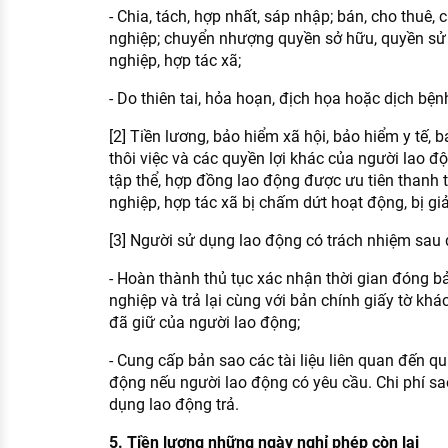
- Chia, tách, hợp nhất, sáp nhập; bán, cho thuê,
nghiệp; chuyển nhượng quyền sở hữu, quyền sử
nghiệp, hợp tác xã;
- Do thiên tai, hỏa hoạn, địch họa hoặc dịch bệ
[2] Tiền lương, bảo hiểm xã hội, bảo hiểm y tế, b
thôi việc và các quyền lợi khác của người lao đ
tập thể, hợp đồng lao động được ưu tiên thanh 
nghiệp, hợp tác xã bị chấm dứt hoạt động, bị giả
[3] Người sử dụng lao động có trách nhiệm sau 
- Hoàn thành thủ tục xác nhận thời gian đóng b
nghiệp và trả lại cùng với bản chính giấy tờ kh
đã giữ của người lao động;
- Cung cấp bản sao các tài liệu liên quan đến qu
động nếu người lao động có yêu cầu. Chi phí sao,
dụng lao động trả.
5. Tiền lương những ngày nghỉ phép còn lại