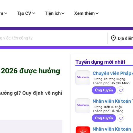
àm
Tạo CV
Tiện ích
Xem thêm
Địa điể
Tuyển dụng mới nhất
m 2026 được hưởng
Chuyên viên Pháp 
(Regulatory Affair
Lương Thương lượng
Thành phố Hồ Chí Minh
Executive)
Ứng tuyển
ưởng gì? Quy định về nghỉ
Nhân viên Kế toán
Lương Trên 10 triệu
Thành phố Đà Nẵng
Ứng tuyển
Nhân viên Kế toán