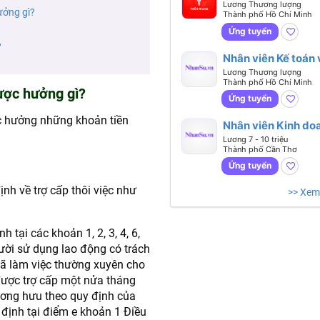
Lương Thương lượng
ưởng gì?
Thành phố Hồ Chí Minh
Ứng tuyển
?
Nhân viên Kế toán 
Lương Thương lượng
Thành phố Hồ Chí Minh
ược hưởng gì?
Ứng tuyển
c hưởng những khoản tiền
Nhân viên Kinh do
Pháp chế
Lương 7 - 10 triệu
Thành phố Cần Thơ
Ứng tuyển
nh về trợ cấp thôi việc như
>> Xem
 tại các khoản 1, 2, 3, 4, 6,
ười sử dụng lao động có trách
 đã làm việc thường xuyên cho
được trợ cấp một nửa tháng
lương hưu theo quy định của
 định tại điểm e khoản 1 Điều