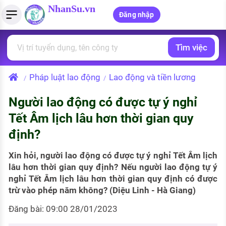
NhanSu.vn
Đăng nhập
Tìm việc
PHÁP LUẬT VIỆT NAM
Tìm việc làm
Quản lý CV
Tính lương Gross - Net
Văn bản pháp luật
Pháp luật lao động
Lao động và tiền lương
/
/
Việc làm ngành luật
Tải CV lên
Tính thuế thu nhập cá nhân
Chính sách mới
Người lao động có được tự ý nghỉ
Việc làm lương cao
Tạo CV trực tuyến
Tính trợ cấp thất nghiệp
PHÁP LUẬT LAO ĐỘNG
Tết Âm lịch lâu hơn thời gian quy
Lao động và tiền lương
Việc làm tốt nhất
định?
MẪU CV THEO STYLE
Bảo hiểm và phúc lợi
CÔNG TY
Mẫu CV đơn giản
Xin hỏi, người lao động có được tự ý nghỉ Tết Âm lịch
lâu hơn thời gian quy định? Nếu người lao động tự ý
Thuế thu nhập
Danh sách nhà tuyển dụng
nghỉ Tết Âm lịch lâu hơn thời gian quy định có được
Mẫu CV hiện đại
trừ vào phép năm không? (Diệu Linh - Hà Giang)
Hồ sơ biểu mẫu
Nhà tuyển dụng hàng đầu
Đăng bài: 09:00 28/01/2023
Chính sách lao động