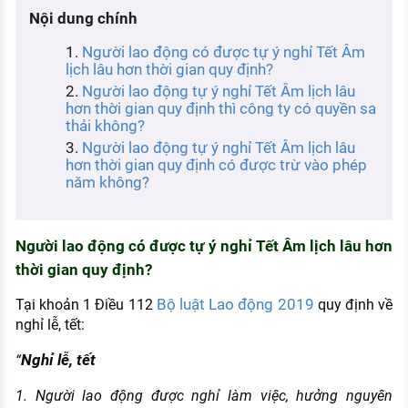
KHÁM PHÁ NGHỀ NGHIỆP
Nội dung chính
Tử vi nghề nghiệp
Người lao động có được tự ý nghỉ Tết Âm
lịch lâu hơn thời gian quy định?
Kỹ năng nghề nghiệp
Người lao động tự ý nghỉ Tết Âm lịch lâu
hơn thời gian quy định thì công ty có quyền sa
HƯỚNG NGHIỆP VIỆC LÀM
thải không?
Người lao động tự ý nghỉ Tết Âm lịch lâu
Đặc trưng từng nghề
hơn thời gian quy định có được trừ vào phép
năm không?
Xu hướng việc làm
XÂY DỰNG VÀ PHÁT TRIỂN ĐỘI NGŨ
NHÂN SỰ
Người lao động có được tự ý nghỉ Tết Âm lịch lâu hơn
thời gian quy định?
TUYỂN DỤNG VIỆC LÀM
Bộ luật Lao động 2019
Tại khoản 1 Điều 112
quy định về
nghỉ lễ, tết:
Nghỉ lễ, tết
“
1. Người lao động được nghỉ làm việc, hưởng nguyên