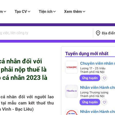
àm
Tạo CV
Tiện ích
Xem thêm
Địa điể
Tuyển dụng mới nhất
cá nhân đối với
Chuyên viên nhân 
phải nộp thuế là
tổng hợp (Lương từ
Lương 17 - 25 triệu
Thành phố Hà Nội
25 triệu)
 cá nhân 2023 là
Ứng tuyển
Nhân viên Hành ch
văn phòng
Lương Thương lượng
 cá nhân đối với người lao
Thành phố Hà Nội
Ứng tuyển
 tại mẫu cam kết thuế thu
Vinh - Bạc Liêu)
Nhân viên Hành ch