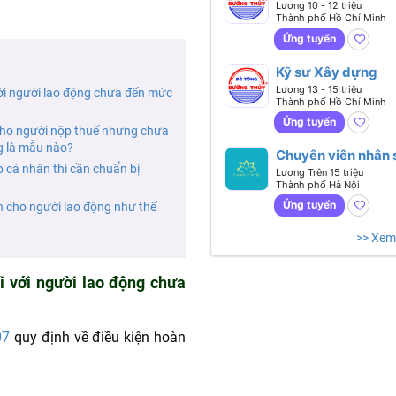
Nhân sự
Lương 10 - 12 triệu
Thành phố Hồ Chí Minh
Ứng tuyển
Kỹ sư Xây dựng
Lương 13 - 15 triệu
với người lao động chưa đến mức
Thành phố Hồ Chí Minh
Ứng tuyển
cho người nộp thuế nhưng chưa
g là mẫu nào?
Chuyên viên nhân 
 cá nhân thì cần chuẩn bị
tổng hợp (Tiếng
Lương Trên 15 triệu
Thành phố Hà Nội
Anh giao tiếp)
Ứng tuyển
n cho người lao động như thế
>> Xem
i với người lao động chưa
07
quy định về điều kiện hoàn