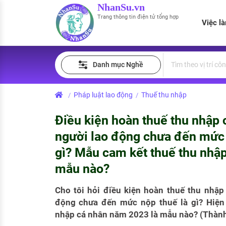
NhanSu.vn
Trang thông tin điện tử tổng hợp
Việc l
PHÁP LUẬT VIỆT NAM
Tìm việc làm
Quản lý CV
Tính lương Gross - Net
Danh mục Nghề
Văn bản pháp luật
Việc làm ngành luật
Tải CV lên
Tính thuế thu nhập cá nhân
Chính sách mới
Pháp luật lao động
Thuế thu nhập
/
/
Việc làm lương cao
Tạo CV trực tuyến
Tính trợ cấp thất nghiệp
PHÁP LUẬT LAO ĐỘNG
Điều kiện hoàn thuế thu nhập 
Lao động và tiền lương
Việc làm tốt nhất
MẪU CV THEO STYLE
người lao động chưa đến mức 
Bảo hiểm và phúc lợi
gì? Mẫu cam kết thuế thu nhập
CÔNG TY
Mẫu CV đơn giản
mẫu nào?
Thuế thu nhập
Danh sách nhà tuyển dụng
Mẫu CV hiện đại
Cho tôi hỏi điều kiện hoàn thuế thu nhập
Hồ sơ biểu mẫu
động chưa đến mức nộp thuế là gì? Hiện
Nhà tuyển dụng hàng đầu
nhập cá nhân năm 2023 là mẫu nào? (Thành 
Chính sách lao động