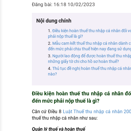
Đăng bài: 16:18 10/02/2023
KHÁM PHÁ NGHỀ NGHIỆP
Tử vi nghề nghiệp
Nội dung chính
Kỹ năng nghề nghiệp
Điều kiện hoàn thuế thu nhập cá nhân đối 
phải nộp thuế là gì?
HƯỚNG NGHIỆP VIỆC LÀM
Mẫu cam kết thuế thu nhập cá nhân dành 
Đặc trưng từng nghề
đến mức phải chịu thuế hiện nay đang sử dụn
Người lao động để được hoàn thuế thu nhập
Xu hướng việc làm
những giấy tờ chi cho hồ sơ hoàn thuế?
Thủ tục đề nghị hoàn thuế thu nhập cá nhâ
XÂY DỰNG VÀ PHÁT TRIỂN ĐỘI NGŨ
nào?
NHÂN SỰ
TUYỂN DỤNG VIỆC LÀM
Điều kiện hoàn thuế thu nhập cá nhân đố
đến mức phải nộp thuế là gì?
Căn cứ Điều 8
Luật Thuế thu nhập cá nhân 20
thuế thu nhập cá nhân như sau:
Quản lý thuế và hoàn thuế