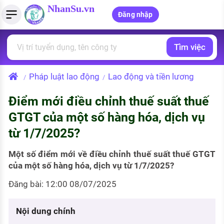
NhanSu.vn
Đăng nhập
Tìm việc
PHÁP LUẬT VIỆT NAM
Tìm việc làm
Quản lý CV
Tính lương Gross - Net
Văn bản pháp luật
Pháp luật lao động
Lao động và tiền lương
/
/
Việc làm ngành luật
Tải CV lên
Tính thuế thu nhập cá nhân
Chính sách mới
Điểm mới điều chỉnh thuế suất thuế
Việc làm lương cao
Tạo CV trực tuyến
Tính trợ cấp thất nghiệp
PHÁP LUẬT LAO ĐỘNG
GTGT của một số hàng hóa, dịch vụ
Lao động và tiền lương
Việc làm tốt nhất
từ 1/7/2025?
MẪU CV THEO STYLE
Bảo hiểm và phúc lợi
CÔNG TY
Mẫu CV đơn giản
Một số điểm mới về điều chỉnh thuế suất thuế GTGT
của một số hàng hóa, dịch vụ từ 1/7/2025?
Thuế thu nhập
Danh sách nhà tuyển dụng
Mẫu CV hiện đại
Đăng bài: 12:00 08/07/2025
Hồ sơ biểu mẫu
Nhà tuyển dụng hàng đầu
Nội dung chính
Chính sách lao động