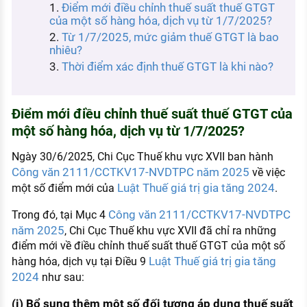
Điểm mới điều chỉnh thuế suất thuế GTGT
KHÁM PHÁ NGHỀ NGHIỆP
của một số hàng hóa, dịch vụ từ 1/7/2025?
Tử vi nghề nghiệp
Từ 1/7/2025, mức giảm thuế GTGT là bao
nhiêu?
Kỹ năng nghề nghiệp
Thời điểm xác định thuế GTGT là khi nào?
HƯỚNG NGHIỆP VIỆC LÀM
Đặc trưng từng nghề
Điểm mới điều chỉnh thuế suất thuế GTGT của
một số hàng hóa, dịch vụ từ 1/7/2025?
Xu hướng việc làm
Ngày 30/6/2025, Chi Cục Thuế khu vực XVII ban hành
XÂY DỰNG VÀ PHÁT TRIỂN ĐỘI NGŨ
Công văn 2111/CCTKV17-NVDTPC năm 2025
về việc
NHÂN SỰ
Luật Thuế giá trị gia tăng 2024
một số điểm mới của
.
TUYỂN DỤNG VIỆC LÀM
Công văn 2111/CCTKV17-NVDTPC
Trong đó, tại Mục 4
năm 2025
, Chi Cục Thuế khu vực XVII đã chỉ ra những
điểm mới về điều chỉnh thuế suất thuế GTGT của một số
Luật Thuế giá trị gia tăng
hàng hóa, dịch vụ tại Điều 9
2024
như sau:
(i) Bổ sung thêm một số đối tượng áp dụng thuế suất