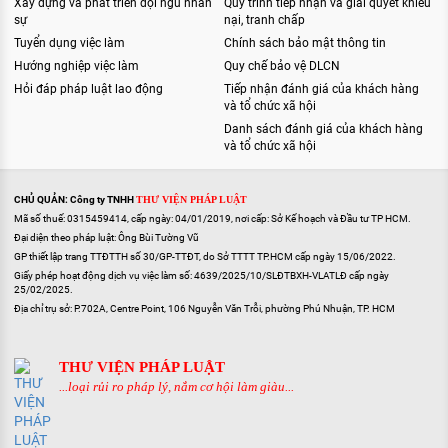
Xây dựng và phát triển đội ngũ nhân
Quy trình tiếp nhận và giải quyết khiếu
sự
nại, tranh chấp
Tuyển dụng việc làm
Chính sách bảo mật thông tin
Hướng nghiệp việc làm
Quy chế bảo vệ DLCN
Hỏi đáp pháp luật lao động
Tiếp nhận đánh giá của khách hàng
và tổ chức xã hội
Danh sách đánh giá của khách hàng
và tổ chức xã hội
CHỦ QUẢN: Công ty TNHH
THƯ VIỆN PHÁP LUẬT
Mã số thuế: 0315459414, cấp ngày: 04/01/2019, nơi cấp: Sở Kế hoạch và Đầu tư TP HCM.
Đại diện theo pháp luật: Ông Bùi Tường Vũ
GP thiết lập trang TTĐTTH số 30/GP-TTĐT, do Sở TTTT TP.HCM cấp ngày 15/06/2022.
Giấy phép hoạt động dịch vụ việc làm số: 4639/2025/10/SLĐTBXH-VLATLĐ cấp ngày
25/02/2025.
Địa chỉ trụ sở: P.702A, Centre Point, 106 Nguyễn Văn Trỗi, phường Phú Nhuận, TP. HCM
THƯ VIỆN PHÁP LUẬT
...loại rủi ro pháp lý, nắm cơ hội làm giàu...