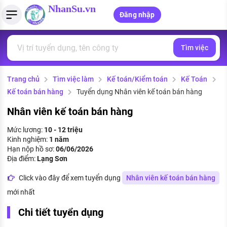
NhanSu.vn
Đăng nhập
Tìm việc
PHÁP LUẬT VIỆT NAM
Tìm việc làm
Quản lý CV
Tính lương Gross - Net
Văn bản pháp luật
Trang chủ
Tìm việc làm
Kế toán/Kiểm toán
Kế Toán
Việc làm ngành luật
Tải CV lên
Tính thuế thu nhập cá nhân
Chính sách mới
Kế toán bán hàng
Tuyển dụng Nhân viên kế toán bán hàng
Việc làm lương cao
Tạo CV trực tuyến
Tính trợ cấp thất nghiệp
PHÁP LUẬT LAO ĐỘNG
Nhân viên kế toán bán hàng
Lao động và tiền lương
Việc làm tốt nhất
Mức lương:
10 - 12 triệu
MẪU CV THEO STYLE
Kinh nghiệm:
1 năm
Bảo hiểm và phúc lợi
Hạn nộp hồ sơ:
06/06/2026
CÔNG TY
Mẫu CV đơn giản
Địa điểm:
Lạng Sơn
Thuế thu nhập
Danh sách nhà tuyển dụng
Click vào đây để xem tuyển dụng
Nhân viên kế toán bán hàng
Mẫu CV hiện đại
mới nhất
Hồ sơ biểu mẫu
Nhà tuyển dụng hàng đầu
Chi tiết tuyển dụng
Chính sách lao động