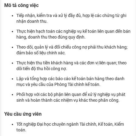
KHÁM PHÁ NGHỀ NGHIỆP
Mô tả công việc
Tử vi nghề nghiệp
Tiếp nhận, kiểm tra và xử lý đầy đủ, hợp lệ các chứng từ ghi
nhận doanh thu.
Kỹ năng nghề nghiệp
Thực hiện hạch toán các nghiệp vụ kế toán liên quan đến bán
hàng, doanh thu theo đúng quy định.
HƯỚNG NGHIỆP VIỆC LÀM
Theo dõi, quản lý và đối chiếu công nợ phải thu khách hàng;
Đặc trưng từng nghề
đảm bảo số liệu chính xác.
Xu hướng việc làm
Thực hiện thu tiền khách hàng và các đơn vị liên quan; theo
dõi tiến độ thu hồi công nợ.
XÂY DỰNG VÀ PHÁT TRIỂN ĐỘI NGŨ
NHÂN SỰ
Lập và tổng hợp các báo cáo kế toán bán hàng theo danh
mục và yêu cầu của Phòng Tài chính kế toán.
TUYỂN DỤNG VIỆC LÀM
Phối hợp với các bộ phận liên quan để xử lý nghiệp vụ phát
sinh và hoàn thành các nhiệm vụ khác theo phân công.
Yêu cầu ứng viên
Tốt nghiệp Đại học chuyên ngành Tài chính, Kế toán, Kiểm
toán.