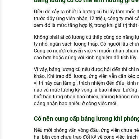
Bảng lương cũ có thể ảnh hưởng gì đế
Điều dễ xảy ra nhất là lương cũ bị lấy làm mốc 
trước đây ứng viên nhận 12 triệu, công ty mới có 
xem đó là mức tăng hợp lý, trong khi giá trị thật 
Không phải ai có lương cũ thấp cũng do năng l
ty nhỏ, ngân sách lương thấp. Có người lâu chư
Cũng có người chuyển việc vì muốn nhận phạm vi
cao hơn hoặc đúng với kinh nghiệm đã tích lũy.
Vì vậy, bảng lương cũ nếu được hỏi đến thì chỉ
khảo. Khi trao đổi lương, ứng viên vẫn cần kéo 
vị trí này cần làm gì, trách nhiệm đến đâu, kin
nào và mức lương kỳ vọng là bao nhiêu. Lương 
biết bạn từng nhận bao nhiêu, nhưng không nên
đáng nhận bao nhiêu ở công việc mới.
Có nên cung cấp bảng lương khi phỏn
Nếu mới phỏng vấn vòng đầu, ứng viên chưa nên
hai bên còn chưa trao đổi kỹ về công việc, trác