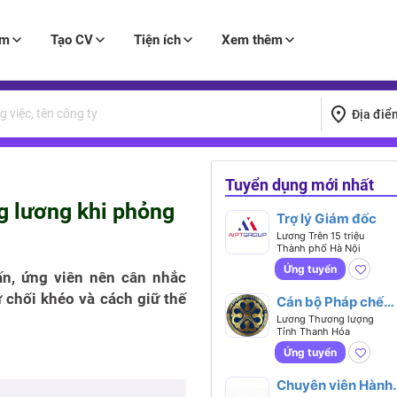
àm
Tạo CV
Tiện ích
Xem thêm
Địa điể
Tuyển dụng mới nhất
g lương khi phỏng
Trợ lý Giám đốc
Lương Trên 15 triệu
Thành phố Hà Nội
Ứng tuyển
ấn, ứng viên nên cân nhắc
ừ chối khéo và cách giữ thế
Cán bộ Pháp chế
Doanh nghiệp
Lương Thương lượng
Tỉnh Thanh Hóa
Ứng tuyển
Chuyên viên Hành