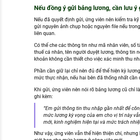
Nếu đồng ý gửi bảng lương, cần lưu ý 
Nếu đã quyết định gửi, ứng viên nên kiểm tra kỹ
gửi nguyên ảnh chụp hoặc nguyên file nếu trong
liên quan.
Có thể che các thông tin như mã nhân viên, số 
thuế cá nhân, tên người duyệt lương, thông tin 
khoản không cần thiết cho việc xác minh thu nh
Phần cần giữ lại chỉ nên đủ để thể hiện kỳ lươn
mức thực nhận, nếu hai bên đã thống nhất cần đ
Khi gửi, ứng viên nên nói rõ bảng lương cũ chỉ l
ghi kèm:
“Em gửi thông tin thu nhập gần nhất để côn
mức lương kỳ vọng của em cho vị trí này vẫ
mới, kinh nghiệm hiện tại và mức trách nhiệ
Như vậy, ứng viên vẫn thể hiện thiện chí, nhưng