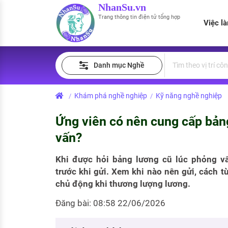
NhanSu.vn
Trang thông tin điện tử tổng hợp
Việc l
PHÁP LUẬT VIỆT NAM
Tìm việc làm
Quản lý CV
Tính lương Gross - Net
Danh mục Nghề
Văn bản pháp luật
Việc làm ngành luật
Tải CV lên
Tính thuế thu nhập cá nhân
Chính sách mới
Khám phá nghề nghiệp
Kỹ năng nghề nghiệp
/
/
Việc làm lương cao
Tạo CV trực tuyến
Tính trợ cấp thất nghiệp
PHÁP LUẬT LAO ĐỘNG
Ứng viên có nên cung cấp bản
Lao động và tiền lương
Việc làm tốt nhất
MẪU CV THEO STYLE
vấn?
Bảo hiểm và phúc lợi
CÔNG TY
Mẫu CV đơn giản
Khi được hỏi bảng lương cũ lúc phỏng v
trước khi gửi. Xem khi nào nên gửi, cách t
Thuế thu nhập
Danh sách nhà tuyển dụng
Mẫu CV hiện đại
chủ động khi thương lượng lương.
Hồ sơ biểu mẫu
Đăng bài: 08:58 22/06/2026
Nhà tuyển dụng hàng đầu
Chính sách lao động