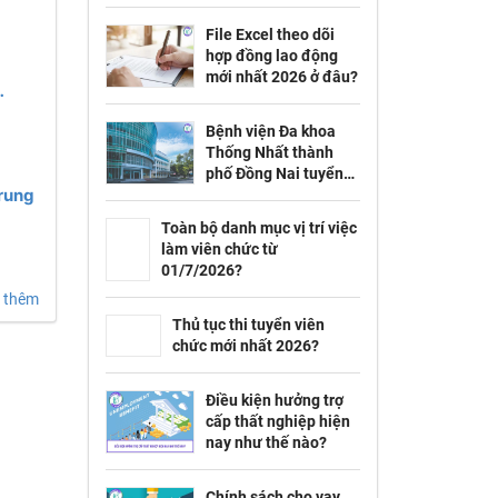
việc?
File Excel theo dõi
ung
hợp đồng lao động
mới nhất 2026 ở đâu?
Bệnh viện Đa khoa
Thống Nhất thành
phố Đồng Nai tuyển
Trung
dụng 192 viên chức
theo Thông báo 53
Toàn bộ danh mục vị trí việc
chi tiết ra sao?
làm viên chức từ
01/7/2026?
 thêm
Thủ tục thi tuyển viên
chức mới nhất 2026?
Điều kiện hưởng trợ
cấp thất nghiệp hiện
nay như thế nào?
Chính sách cho vay