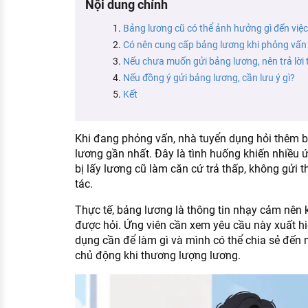
Nội dung chính
KHÁM PHÁ NGHỀ NGHIỆP
Bảng lương cũ có thể ảnh hưởng gì đến việc
Tử vi nghề nghiệp
Có nên cung cấp bảng lương khi phỏng vấn
Nếu chưa muốn gửi bảng lương, nên trả lời 
Kỹ năng nghề nghiệp
Nếu đồng ý gửi bảng lương, cần lưu ý gì?
HƯỚNG NGHIỆP VIỆC LÀM
Kết
Đặc trưng từng nghề
Khi đang phỏng vấn, nhà tuyển dụng hỏi thêm 
Xu hướng việc làm
lương gần nhất. Đây là tình huống khiến nhiều ứ
XÂY DỰNG VÀ PHÁT TRIỂN ĐỘI NGŨ
bị lấy lương cũ làm căn cứ trả thấp, không gửi th
NHÂN SỰ
tác.
TUYỂN DỤNG VIỆC LÀM
Thực tế, bảng lương là thông tin nhạy cảm nên 
được hỏi. Ứng viên cần xem yêu cầu này xuất hi
dụng cần để làm gì và mình có thể chia sẻ đến
chủ động khi thương lượng lương.