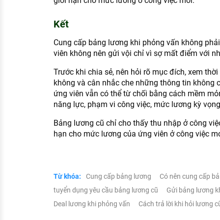
giới hạn cho mức lương ở công việc mới.
Kết
Cung cấp bảng lương khi phỏng vấn không phải
viên không nên gửi vội chỉ vì sợ mất điểm với n
Trước khi chia sẻ, nên hỏi rõ mục đích, xem thời
không và cân nhắc che những thông tin không c
ứng viên vẫn có thể từ chối bằng cách mềm mỏn
năng lực, phạm vi công việc, mức lương kỳ vọng
Bảng lương cũ chỉ cho thấy thu nhập ở công việc
hạn cho mức lương của ứng viên ở công việc mớ
Từ khóa:
Cung cấp bảng lương
Có nên cung cấp bả
tuyển dụng yêu cầu bảng lương cũ
Gửi bảng lương k
Deal lương khi phỏng vấn
Cách trả lời khi hỏi lương c