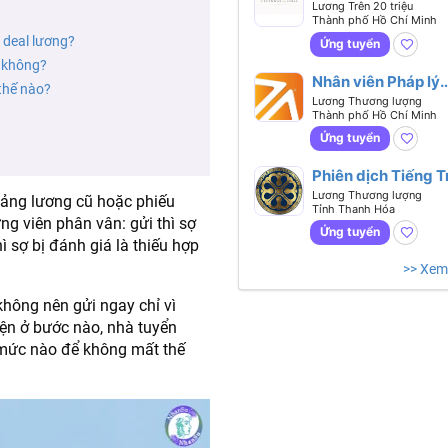
chính nhân sự -
Lương Trên 20 triệu
Thành phố Hồ Chí Minh
Biết tiếng
 deal lương?
Anh hoặc tiếng Tr
Ứng tuyển
 không?
Nhân viên Pháp lý
thế nào?
(Legal Executive)
Lương Thương lượng
Thành phố Hồ Chí Minh
Ứng tuyển
Phiên dịch Tiếng 
Lương Thương lượng
bảng lương cũ hoặc phiếu
Tỉnh Thanh Hóa
ng viên phân vân: gửi thì sợ
Ứng tuyển
ì sợ bị đánh giá là thiếu hợp
>> Xem
không nên gửi ngay chỉ vì
ện ở bước nào, nhà tuyển
 mức nào để không mất thế