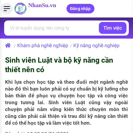
NhanSu.vn
Đăng nhập
Tìm việc
PHÁP LUẬT VIỆT NAM
Tìm việc làm
Quản lý CV
Tính lương Gross - Net
Văn bản pháp luật
Khám phá nghề nghiệp
Kỹ năng nghề nghiệp
/
/
Việc làm ngành luật
Tải CV lên
Tính thuế thu nhập cá nhân
Chính sách mới
Sinh viên Luật và bộ kỹ năng cần
Việc làm lương cao
Tạo CV trực tuyến
Tính trợ cấp thất nghiệp
PHÁP LUẬT LAO ĐỘNG
thiết nên có
Lao động và tiền lương
Việc làm tốt nhất
MẪU CV THEO STYLE
Khi lựa chọn học tập và theo đuổi một ngành nghề
Bảo hiểm và phúc lợi
nào đó thì bạn luôn phải có sự chuẩn bị kỹ lưỡng cho
CÔNG TY
Mẫu CV đơn giản
bản thân để phục vụ chuyện học tập và công việc
Thuế thu nhập
trong tương lai. Sinh viên Luật cũng vậy ngoài
Danh sách nhà tuyển dụng
Mẫu CV hiện đại
chuyện phải nắm vững kiến thức chuyên môn thì
Hồ sơ biểu mẫu
cũng cần phải cải thiện và trau dồi kỹ năng cần thiết
Nhà tuyển dụng hàng đầu
để có thể học tập và làm việc tốt hơn.
Chính sách lao động