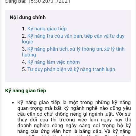
Đăng bài: 15:30 20/01/2021
KHÁM PHÁ NGHỀ NGHIỆP
Tử vi nghề nghiệp
Nội dung chính
Kỹ năng giao tiếp
Kỹ năng nghề nghiệp
Kỹ năng tra cứu văn bản, tiếp cận và tư duy
HƯỚNG NGHIỆP VIỆC LÀM
logic
Kỹ năng phân tích, xử lý thông tin, xử lý tình
Đặc trưng từng nghề
huống
Kỹ năng làm việc nhóm
Xu hướng việc làm
Tư duy phản biện và kỹ năng tranh luận
XÂY DỰNG VÀ PHÁT TRIỂN ĐỘI NGŨ
NHÂN SỰ
Kỹ năng giao tiếp
TUYỂN DỤNG VIỆC LÀM
Kỹ năng giao tiếp là một trong những kỹ năng
quan trọng mà bất kỳ ngành nghề nào cũng yêu
cầu cần có chứ không riêng gì ngành luật. Với sự
thay đổi của thị trường việc làm ngày nay thì
doanh nghiệp càng ngày càng coi trọng bộ kỹ
năng của ứng viên hơn là bằng cấp. Và kỹ năng