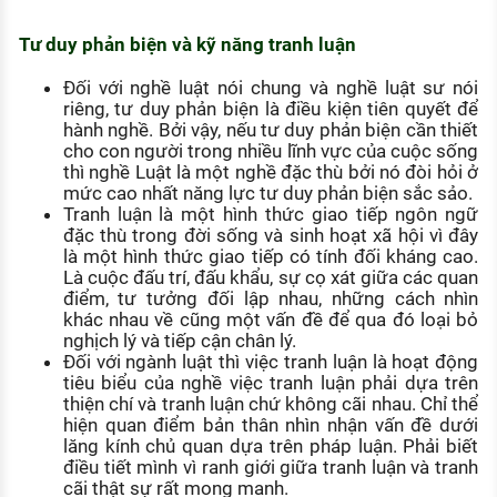
Tư duy phản biện và kỹ năng tranh luận
Đối với nghề luật nói chung và nghề luật sư nói
riêng, tư duy phản biện là điều kiện tiên quyết để
hành nghề. Bởi vậy, nếu tư duy phản biện cần thiết
cho con người trong nhiều lĩnh vực của cuộc sống
thì nghề Luật là một nghề đặc thù bởi nó đòi hỏi ở
mức cao nhất năng lực tư duy phản biện sắc sảo.
Tranh luận là một hình thức giao tiếp ngôn ngữ
đặc thù trong đời sống và sinh hoạt xã hội vì đây
là một hình thức giao tiếp có tính đối kháng cao.
Là cuộc đấu trí, đấu khẩu, sự cọ xát giữa các quan
điểm, tư tưởng đối lập nhau, những cách nhìn
khác nhau về cũng một vấn đề để qua đó loại bỏ
nghịch lý và tiếp cận chân lý.
Đối với ngành luật thì việc tranh luận là hoạt động
tiêu biểu của nghề việc tranh luận phải dựa trên
thiện chí và tranh luận chứ không cãi nhau. Chỉ thể
hiện quan điểm bản thân nhìn nhận vấn đề dưới
lăng kính chủ quan dựa trên pháp luận. Phải biết
điều tiết mình vì ranh giới giữa tranh luận và tranh
cãi thật sự rất mong manh.