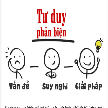
Tư duy phản biện và kỹ năng tranh luận (Hình từ Internet)