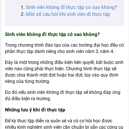
KHÁM PHÁ NGHỀ NGHIỆP
Sinh viên không đi thực tập có sao không?
Một số câu hỏi khi sinh viên đi thực tập
Tử vi nghề nghiệp
Kỹ năng nghề nghiệp
Sinh viên không đi thực tập có sao không?
HƯỚNG NGHIỆP VIỆC LÀM
Trong chương trình đào tạo của các trường đại học đều có
Đặc trưng từng nghề
phần thực tập dành riêng cho sinh viên năm 3, năm 4.
Xu hướng việc làm
Đây là một trong những điều kiện tiên quyết, bắt buộc sinh
viên nào cũng phải thực hiện. Chương trình thực tập sẽ
XÂY DỰNG VÀ PHÁT TRIỂN ĐỘI NGŨ
NHÂN SỰ
được chia thành một đợt hoặc hai đợt, tùy vào quy định
riêng của từng trường.
TUYỂN DỤNG VIỆC LÀM
Do đó nếu sinh viên không đi thực tập sẽ không đáp ứng
đủ điều kiện ra trường.
Những lưu ý khi đi thực tập
Để kỳ thực tập diễn ra suôn sẻ và có cơ hội học được
nhiều kinh nghiệm sinh viên cần chuẩn bị sẵn các công cụ