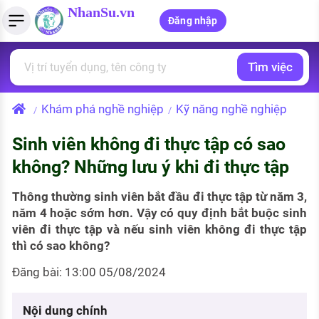
NhanSu.vn
Đăng nhập
Tìm việc
PHÁP LUẬT VIỆT NAM
Tìm việc làm
Quản lý CV
Tính lương Gross - Net
Văn bản pháp luật
Khám phá nghề nghiệp
Kỹ năng nghề nghiệp
/
/
Việc làm ngành luật
Tải CV lên
Tính thuế thu nhập cá nhân
Chính sách mới
Sinh viên không đi thực tập có sao
Việc làm lương cao
Tạo CV trực tuyến
Tính trợ cấp thất nghiệp
PHÁP LUẬT LAO ĐỘNG
không? Những lưu ý khi đi thực tập
Lao động và tiền lương
Việc làm tốt nhất
MẪU CV THEO STYLE
Thông thường sinh viên bắt đầu đi thực tập từ năm 3,
Bảo hiểm và phúc lợi
năm 4 hoặc sớm hơn. Vậy có quy định bắt buộc sinh
CÔNG TY
Mẫu CV đơn giản
viên đi thực tập và nếu sinh viên không đi thực tập
Thuế thu nhập
thì có sao không?
Danh sách nhà tuyển dụng
Mẫu CV hiện đại
Đăng bài: 13:00 05/08/2024
Hồ sơ biểu mẫu
Nhà tuyển dụng hàng đầu
Chính sách lao động
Nội dung chính