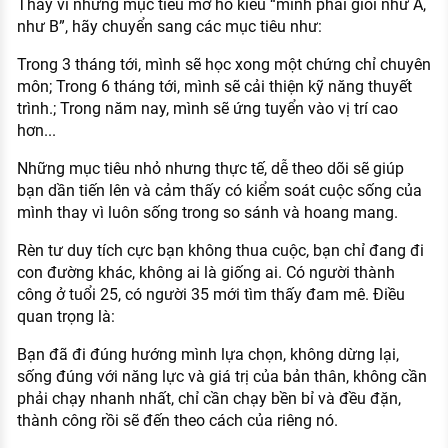
Thay vì những mục tiêu mơ hồ kiểu “mình phải giỏi như A,
như B”, hãy chuyển sang các mục tiêu như:
Trong 3 tháng tới, mình sẽ học xong một chứng chỉ chuyên
môn; Trong 6 tháng tới, mình sẽ cải thiện kỹ năng thuyết
trình.; Trong năm nay, mình sẽ ứng tuyển vào vị trí cao
hơn...
Những mục tiêu nhỏ nhưng thực tế, dễ theo dõi sẽ giúp
bạn dần tiến lên và cảm thấy có kiểm soát cuộc sống của
mình thay vì luôn sống trong so sánh và hoang mang.
Rèn tư duy tích cực bạn không thua cuộc, bạn chỉ đang đi
con đường khác, không ai là giống ai. Có người thành
công ở tuổi 25, có người 35 mới tìm thấy đam mê. Điều
quan trọng là:
Bạn đã đi đúng hướng mình lựa chọn, không dừng lại,
sống đúng với năng lực và giá trị của bản thân, không cần
phải chạy nhanh nhất, chỉ cần chạy bền bỉ và đều đặn,
thành công rồi sẽ đến theo cách của riêng nó.