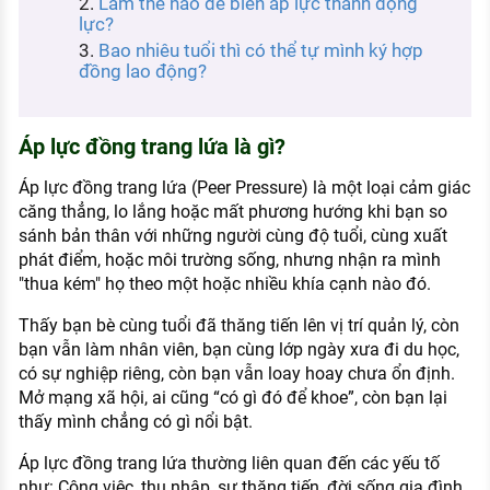
Làm thế nào để biến áp lực thành động
KHÁM PHÁ NGHỀ NGHIỆP
lực?
Bao nhiêu tuổi thì có thể tự mình ký hợp
Tử vi nghề nghiệp
đồng lao động?
Kỹ năng nghề nghiệp
HƯỚNG NGHIỆP VIỆC LÀM
Áp lực đồng trang lứa là gì?
Đặc trưng từng nghề
Áp lực đồng trang lứa (Peer Pressure) là một loại cảm giác
căng thẳng, lo lắng hoặc mất phương hướng khi bạn so
Xu hướng việc làm
sánh bản thân với những người cùng độ tuổi, cùng xuất
phát điểm, hoặc môi trường sống, nhưng nhận ra mình
XÂY DỰNG VÀ PHÁT TRIỂN ĐỘI NGŨ
"thua kém" họ theo một hoặc nhiều khía cạnh nào đó.
NHÂN SỰ
Thấy bạn bè cùng tuổi đã thăng tiến lên vị trí quản lý, còn
TUYỂN DỤNG VIỆC LÀM
bạn vẫn làm nhân viên, bạn cùng lớp ngày xưa đi du học,
có sự nghiệp riêng, còn bạn vẫn loay hoay chưa ổn định.
Mở mạng xã hội, ai cũng “có gì đó để khoe”, còn bạn lại
thấy mình chẳng có gì nổi bật.
Áp lực đồng trang lứa thường liên quan đến các yếu tố
như: Công việc, thu nhập, sự thăng tiến, đời sống gia đình