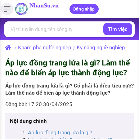
NhanSu.vn
Đăng nhập
Tìm việc
PHÁP LUẬT VIỆT NAM
Tìm việc làm
Quản lý CV
Tính lương Gross - Net
Văn bản pháp luật
Khám phá nghề nghiệp
Kỹ năng nghề nghiệp
/
/
Việc làm ngành luật
Tải CV lên
Tính thuế thu nhập cá nhân
Chính sách mới
Áp lực đồng trang lứa là gì? Làm thế
Việc làm lương cao
Tạo CV trực tuyến
Tính trợ cấp thất nghiệp
PHÁP LUẬT LAO ĐỘNG
nào để biến áp lực thành động lực?
Lao động và tiền lương
Việc làm tốt nhất
MẪU CV THEO STYLE
Áp lực đồng trang lứa là gì? Có phải là điều tiêu cực?
Bảo hiểm và phúc lợi
Làm thế nào để biến áp lực thành động lực?
CÔNG TY
Mẫu CV đơn giản
Đăng bài: 17:20 30/04/2025
Thuế thu nhập
Danh sách nhà tuyển dụng
Mẫu CV hiện đại
Hồ sơ biểu mẫu
Nội dung chính
Nhà tuyển dụng hàng đầu
Áp lực đồng trang lứa là gì?
Chính sách lao động