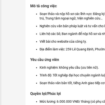
KHÁM PHÁ NGHỀ NGHIỆP
Mô tả công việc
Tử vi nghề nghiệp
Soạn thảo và nộp hồ sơ các lĩnh vực: Đăng ký
trú, Trung tâm ngoại ngữ, Viện nghiên cứu…
Kỹ năng nghề nghiệp
Nghiên cứu văn bản pháp luật và tư vấn cho
HƯỚNG NGHIỆP VIỆC LÀM
Liên hệ các Sở, Ban ngành để nộp hồ sơ và n
Đặc trưng từng nghề
Viết bài cho website của công ty.
Xu hướng việc làm
Địa điểm làm việc: 259 Lê Quang Định, Phườn
XÂY DỰNG VÀ PHÁT TRIỂN ĐỘI NGŨ
Yêu cầu ứng viên
NHÂN SỰ
Kinh nghiệm: không yêu cầu (ưu tiên nữ).
TUYỂN DỤNG VIỆC LÀM
Trình độ: Tốt nghiệp đại học chuyên ngành luậ
Soạn thảo văn bản tốt, tiếng Anh giao tiếp cơ
Quyền lợi/Phúc lợi
Mức lương: 6.000.000 VNĐ/ tháng (có phụ cấp