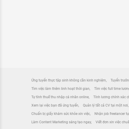
Ứng tuyển thực tập sinh không cần kinh nghiệm
Tuyển trưởn
Tìm việc làm thêm linh hoạt thời gian
Tìm việc full time lươ
Tự tính thuế thu nhập cá nhân online
Tính lương chính xác ch
Xem lại việc bạn đã ứng tuyển
Quản lý tất cả CV tại một nơi
Chuẩn bị giấy khám sức khỏe xin việc
Nhận job freelancer t
Làm Content Marketing sáng tạo ngay
Viết đơn xin việc chu