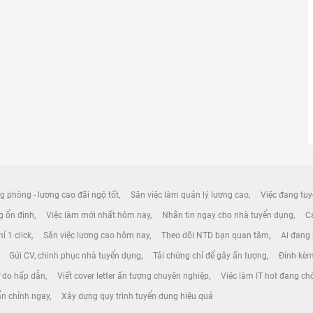
g phòng - lương cao đãi ngộ tốt
Săn việc làm quản lý lương cao
Việc đang tuy
ng ổn định
Việc làm mới nhất hôm nay
Nhắn tin ngay cho nhà tuyển dụng
Cá
ỉ 1 click
Săn việc lương cao hôm nay
Theo dõi NTD bạn quan tâm
Ai đang
Gửi CV, chinh phục nhà tuyển dụng
Tải chứng chỉ để gây ấn tượng
Đính kèm
ự do hấp dẫn
Viết cover letter ấn tượng chuyên nghiệp
Việc làm IT hot đang ch
ẩn chỉnh ngay
Xây dựng quy trình tuyển dụng hiệu quả