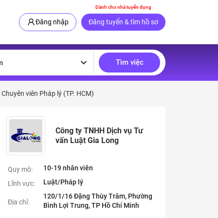
Dành cho nhà tuyển dụng
Đăng nhập
Đăng tuyển & tìm hồ sơ
Tìm việc
m
 Chuyên viên Pháp lý (TP. HCM)
Công ty TNHH Dịch vụ Tư
vấn Luật Gia Long
10-19 nhân viên
Quy mô:
Luật/Pháp lý
Lĩnh vực:
120/1/16 Đặng Thùy Trâm, Phường
Địa chỉ:
Bình Lợi Trung, TP Hồ Chí Minh