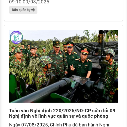
các Thông tư của Bộ trưởng Bộ Quốc phòng về
09:10 09/08/2025
phân định thẩm quyền trong lĩnh vực công tác quốc
Dân quân tự vệ
phòng, Dân quân tự vệ, giáo dục quốc phòng và an
ninh khi tổ chức chính quyền địa phương 02 cấp.
Toàn văn Nghị định 220/2025/NĐ-CP sửa đổi 09
Nghị định về lĩnh vực quân sự và quốc phòng
Ngày 07/08/2025, Chính Phủ đã ban hành Nghị