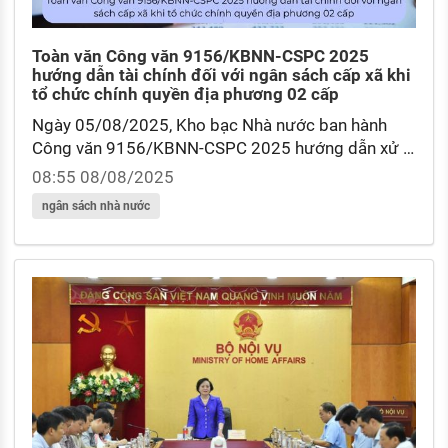
Toàn văn Công văn 9156/KBNN-CSPC 2025
hướng dẫn tài chính đối với ngân sách cấp xã khi
tổ chức chính quyền địa phương 02 cấp
Ngày 05/08/2025, Kho bạc Nhà nước ban hành
Công văn 9156/KBNN-CSPC 2025 hướng dẫn xử lý
một số nội dung tài chính đối với ngân sách cấp xã
08:55 08/08/2025
khi thực hiện mô hình tổ chức CQĐP 02 cấp.
ngân sách nhà nước