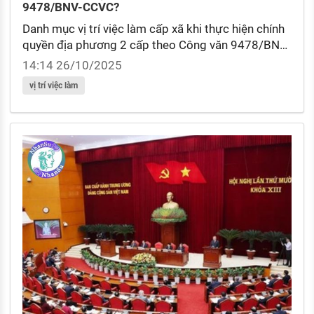
9478/BNV-CCVC?
Danh mục vị trí việc làm cấp xã khi thực hiện chính
quyền địa phương 2 cấp theo Công văn 9478/BNV-
CCVC gồm các vị trí nào?
14:14 26/10/2025
vị trí việc làm