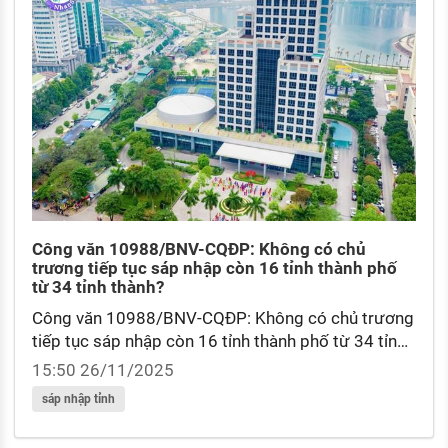
KHÁM PHÁ NGHỀ NGHIỆP
Tử vi nghề nghiệp
Kỹ năng nghề nghiệp
HƯỚNG NGHIỆP VIỆC LÀM
Đặc trưng từng nghề
Xu hướng việc làm
XÂY DỰNG VÀ PHÁT TRIỂN ĐỘI NGŨ
Công văn 10988/BNV-CQĐP: Không có chủ
NHÂN SỰ
trương tiếp tục sáp nhập còn 16 tỉnh thành phố
từ 34 tỉnh thành?
TUYỂN DỤNG VIỆC LÀM
Công văn 10988/BNV-CQĐP: Không có chủ trương
tiếp tục sáp nhập còn 16 tỉnh thành phố từ 34 tỉnh
thành? Mô hình tổ chức chính quyền địa phương 02
15:50 26/11/2025
cấp được quy định ra sao?
sáp nhập tỉnh