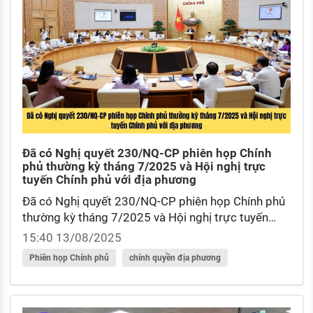
Đã có Nghị quyết 230/NQ-CP phiên họp Chính
phủ thường kỳ tháng 7/2025 và Hội nghị trực
tuyến Chính phủ với địa phương
Đã có Nghị quyết 230/NQ-CP phiên họp Chính phủ
thường kỳ tháng 7/2025 và Hội nghị trực tuyến
Chính phủ với địa phương? Về sơ kết đánh giá tình
15:40 13/08/2025
hình sau 01 tháng triển khai thực hiện và vận hành
Phiên họp Chính phủ
chính quyền địa phương
mô hình chính quyền địa phương 2 cấp ra sao?