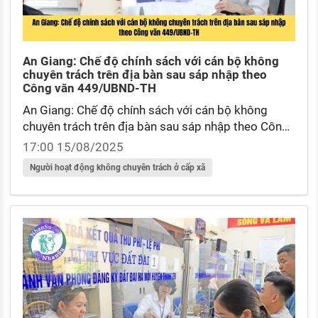
An Giang: Chế độ chính sách với cán bộ không
chuyên trách trên địa bàn sau sáp nhập theo
Công văn 449/UBND-TH
An Giang: Chế độ chính sách với cán bộ không
chuyên trách trên địa bàn sau sáp nhập theo Công
văn 449/UBND-TH? Mức trợ cấp cho cán bộ hoạt
17:00 15/08/2025
động không chuyên trách cấp xã nghỉ ngay khi thực
Người hoạt động không chuyên trách ở cấp xã
hiện mô hình chính quyền địa phương 02 cấp?