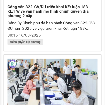
Công văn 322-CV/ĐU triển khai Kết luận 183-
KL/TW về vận hành mô hình chính quyền địa
phương 2 cấp
Đảng ủy Chính phủ đã ban hành Công văn 322-CV/
ĐU năm 2025 về việc triển khai Kết luận 183-
KL/TW năm 2025 về vận hành mô hình chính quyền
08:15 16/08/2025
địa phương 2 cấp.
chính quyền địa phương