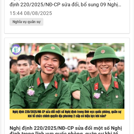
định 220/2025/NĐ-CP sửa đổi, bổ sung 09 Nghị
định về lĩnh vực quân sự và quốc phòng khi tổ chức
15:44 08/08/2025
chính quyền địa phương 02 cấp.
Nghĩa vụ quân sự
Nghị định 220/2025/NĐ-CP sửa đổi một số Nghị
định trong lĩnh vực quốc phòng, quân sự khi tổ