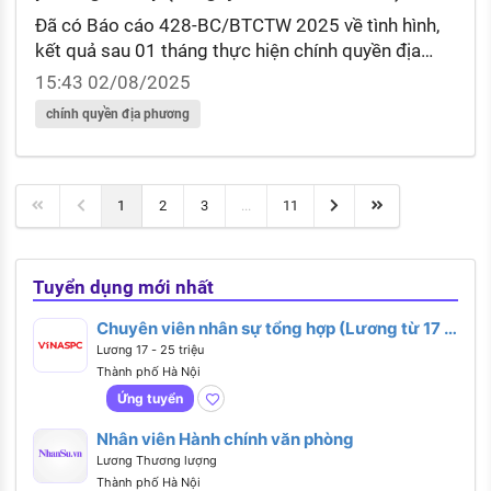
Đã có Báo cáo 428-BC/BTCTW 2025 về tình hình,
kết quả sau 01 tháng thực hiện chính quyền địa
phương 02 cấp (từ ngày 01 đến 31/7/2025)?
15:43 02/08/2025
Nguyên tắc tổ chức và hoạt động của chính quyền
chính quyền địa phương
địa phương được quy định ra sao?
1
2
3
...
11
Tuyển dụng mới nhất
Chuyên viên nhân sự tổng hợp (Lương từ 17 -
25 triệu)
Lương 17 - 25 triệu
Thành phố Hà Nội
Ứng tuyển
Nhân viên Hành chính văn phòng
Lương Thương lượng
Thành phố Hà Nội