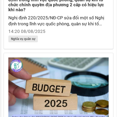
chức chính quyền địa phương 2 cấp có hiệu lực
khi nào?
Nghị định 220/2025/NĐ-CP sửa đổi một số Nghị
định trong lĩnh vực quốc phòng, quân sự khi tổ
chức chính quyền địa phương 2 cấp có hiệu lực khi
14:20 08/08/2025
nào? Không đăng ký nghĩa vụ quân sự lần đầu có
Nghĩa vụ quân sự
thể phạt đến 10 triệu đồng theo Nghị định
218/2025/NĐ-CP