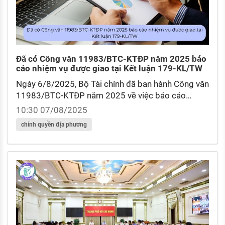
Đã có Công văn 11983/BTC-KTĐP năm 2025 báo
cáo nhiệm vụ được giao tại Kết luận 179-KL/TW
Ngày 6/8/2025, Bộ Tài chính đã ban hành Công văn
11983/BTC-KTĐP năm 2025 về việc báo cáo
nhiệm vụ được giao tại Kết luận 179-KL/TW tiếp
10:30 07/08/2025
tục triển khai nhiệm vụ hoàn thiện tổ chức bộ máy
chính quyền địa phương
và hoạt động của mô hình chính quyền địa phương
2 cấp của Ban Chấp hành Trung ương.