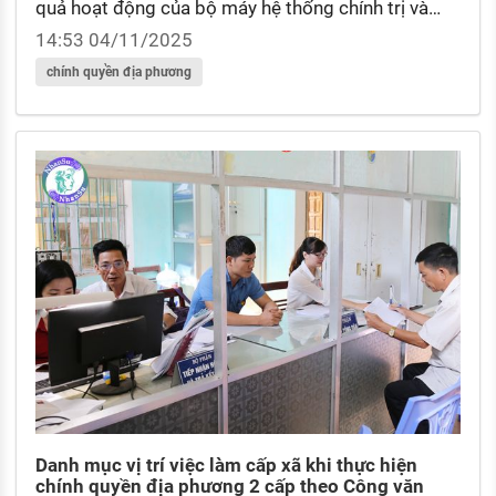
quả hoạt động của bộ máy hệ thống chính trị và
chính quyền địa phương 2 cấp? Nguyên tắc tổ chức
14:53 04/11/2025
và hoạt động của chính quyền địa phương được
chính quyền địa phương
quy định như thế nào?
Danh mục vị trí việc làm cấp xã khi thực hiện
chính quyền địa phương 2 cấp theo Công văn