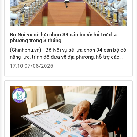
Bộ Nội vụ sẽ lựa chọn 34 cán bộ về hỗ trợ địa
phương trong 3 tháng
(Chinhphu.vn) - Bộ Nội vụ sẽ lựa chọn 34 cán bộ có
năng lực, trình độ đưa về địa phương, hỗ trợ các
tỉnh, thành trong 3 tháng. Trong đợt này, Bộ lựa
17:10 07/08/2025
chọn những người tiêu biểu, bảo đảm thực hiện
được các nhiệm vụ liên quan việc triển khai thực
hiện chính quyền địa phương 2 cấp.