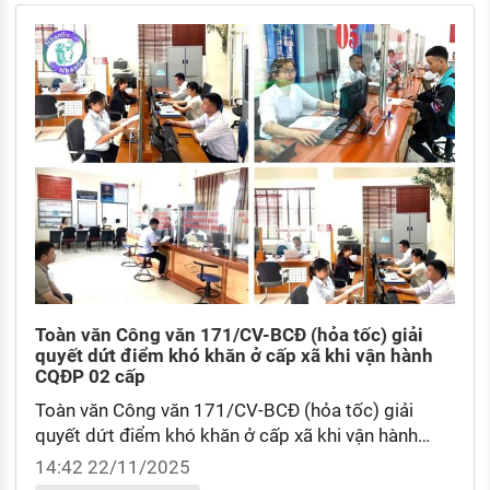
Toàn văn Công văn 171/CV-BCĐ (hỏa tốc) giải
quyết dứt điểm khó khăn ở cấp xã khi vận hành
CQĐP 02 cấp
Toàn văn Công văn 171/CV-BCĐ (hỏa tốc) giải
quyết dứt điểm khó khăn ở cấp xã khi vận hành
CQĐP 02 cấp? Nguyên tắc tổ chức và hoạt động
14:42 22/11/2025
của chính quyền địa phương được quy định như thế