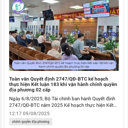
Toàn văn Quyết định 2747/QĐ-BTC kế hoạch
thực hiện Kết luận 183 khi vận hành chính quyền
địa phương 02 cấp
Ngày 6/8/2025, Bộ Tài chính ban hành Quyết định
2747/QĐ-BTC năm 2025 Kế hoạch thực hiện Kết
luận 183-KL/TW năm 2025 của Bộ Chính trị, Ban Bí
12:17 09/08/2025
thư về tích cực triển khai vận hành chính quyền địa
chính quyền địa phương
phương 02 cấp, chuyển mạnh cấp cơ sở sang chủ