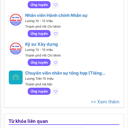
Ứng tuyển
Nhân viên Hành chính Nhân sự
Lương 10 - 12 triệu
Thành phố Hồ Chí Minh
Ứng tuyển
Kỹ sư Xây dựng
Lương 13 - 15 triệu
Thành phố Hồ Chí Minh
Ứng tuyển
Chuyên viên nhân sự tổng hợp (Tiếng
Anh giao tiếp)
Lương Trên 15 triệu
Thành phố Hà Nội
Ứng tuyển
>> Xem thêm
Từ khóa liên quan