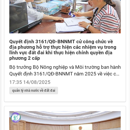
Quyết định 3161/QĐ-BNNMT cử công chức về
địa phương hỗ trợ thực hiện các nhiệm vụ trong
lĩnh vực đất đai khi thực hiện chính quyền địa
phương 2 cấp
Bộ trưởng Bộ Nông nghiệp và Môi trường ban hành
Quyết định 3161/QĐ-BNNMT năm 2025 về việc cử
công chức về địa phương hỗ trợ thực hiện các
17:35 14/08/2025
nhiệm vụ trong lĩnh vực đất đai khi thực hiện mô
quản lý nhà nước về đất đai
hình chính quyền địa phương 2 cấp.