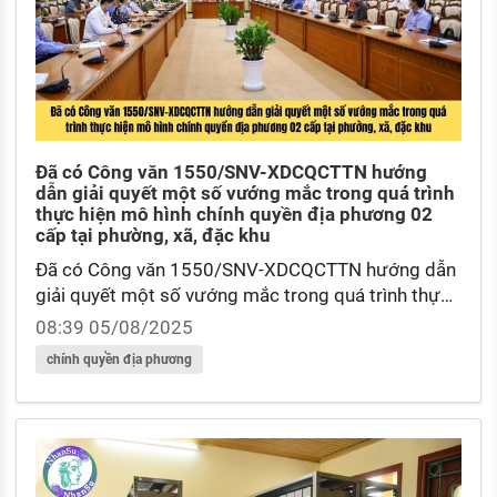
Đã có Công văn 1550/SNV-XDCQCTTN hướng
dẫn giải quyết một số vướng mắc trong quá trình
thực hiện mô hình chính quyền địa phương 02
cấp tại phường, xã, đặc khu
Đã có Công văn 1550/SNV-XDCQCTTN hướng dẫn
giải quyết một số vướng mắc trong quá trình thực
hiện mô hình chính quyền địa phương 02 cấp tại
08:39 05/08/2025
phường, xã, đặc khu? Phân loại đơn vị hành chính
chính quyền địa phương
được quy định như thế nào?